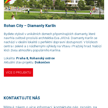
Rohan City – Diamanty Karlín
Bydlete stylově v unikátních domech připomínajících diamanty, které
navrhla světově proslulá architektka Eva Jiřičná. Diamanty Karlín se
nachází v ideální lokalitě s perfektní dopravní dostupností. V blízkosti
centra i zeleně a s nádhernými výhledy na Vltavu i Pražský hrad. Nabízí
klid i živou atmosféru populárního Karlína.
Lokalita:
Praha 8, Rohanský ostrov
Aktuální stav projektu:
Dokončen
VÍCE O PROJEKTU
KONTAKTUJTE NÁS
Máte-li zájem o více informací, kontaktujte nás, prosím, na