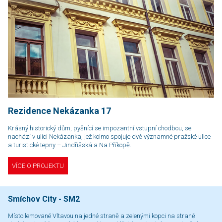
Rezidence Nekázanka 17
Krásný historický dům, pyšnící se impozantní vstupní chodbou, se
nachází v ulici Nekázanka, jež kolmo spojuje dvě významné pražské ulice
a turistické tepny – Jindřišská a Na Příkopě.
VÍCE O PROJEKTU
Smíchov City - SM2
Místo lemované Vltavou na jedné straně a zelenými kopci na straně