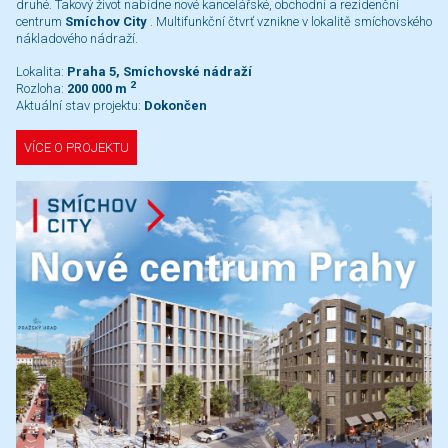
druhé. Takový život nabídne nové kancelářské, obchodní a rezidenční
centrum
Smíchov City
. Multifunkční čtvrť vznikne v lokalitě smíchovského
nákladového nádraží.
Lokalita:
Praha 5, Smíchovské nádraží
2
Rozloha:
200 000 m
Aktuální stav projektu:
Dokončen
VÍCE O PROJEKTU