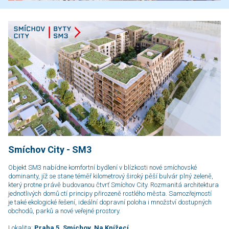
Smíchov City - SM3
Objekt SM3 nabídne komfortní bydlení v blízkosti nové smíchovské
dominanty, jíž se stane téměř kilometrový široký pěší bulvár plný zeleně,
který protne právě budovanou čtvrť Smíchov City. Rozmanitá architektura
jednotlivých domů ctí principy přirozeně rostlého města. Samozřejmostí
je také ekologické řešení, ideální dopravní poloha i množství dostupných
obchodů, parků a nové veřejné prostory.
Lokalita:
Praha 5, Smíchov, Na Knížecí