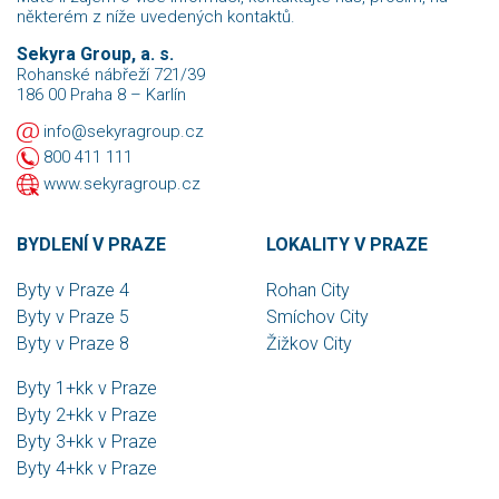
některém z níže uvedených kontaktů.
Sekyra Group, a. s.
Rohanské nábřeží 721/39
186 00 Praha 8 – Karlín
info@sekyragroup.cz
800 411 111
www.sekyragroup.cz
BYDLENÍ V PRAZE
LOKALITY V PRAZE
Byty v Praze 4
Rohan City
Byty v Praze 5
Smíchov City
Byty v Praze 8
Žižkov City
Byty 1+kk v Praze
Byty 2+kk v Praze
Byty 3+kk v Praze
Byty 4+kk v Praze