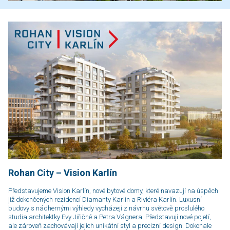
Rohan City – Vision Karlín
Představujeme Vision Karlín, nové bytové domy, které navazují na úspěch
již dokončených rezidencí Diamanty Karlín a Riviéra Karlín. Luxusní
budovy s nádhernými výhledy vycházejí z návrhu světově proslulého
studia architektky Evy Jiřičné a Petra Vágnera. Představují nové pojetí,
ale zároveň zachovávají jejich unikátní styl a precizní design. Dokonale