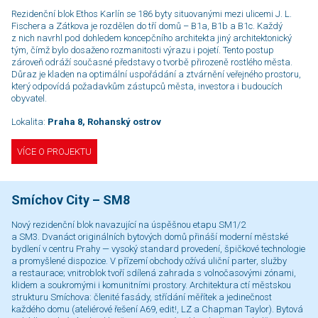
Rezidenční blok Ethos Karlín se 186 byty situovanými mezi ulicemi J. L.
Fischera a Zátkova je rozdělen do tří domů – B1a, B1b a B1c. Každý
z nich navrhl pod dohledem koncepčního architekta jiný architektonický
tým, čímž bylo dosaženo rozmanitosti výrazu i pojetí. Tento postup
zároveň odráží současné představy o tvorbě přirozeně rostlého města.
Důraz je kladen na optimální uspořádání a ztvárnění veřejného prostoru,
který odpovídá požadavkům zástupců města, investora i budoucích
obyvatel.
Lokalita:
Praha 8, Rohanský ostrov
VÍCE O PROJEKTU
Smíchov City – SM8
Nový rezidenční blok navazující na úspěšnou etapu SM1/2
a SM3. Dvanáct originálních bytových domů přináší moderní městské
bydlení v centru Prahy — vysoký standard provedení, špičkové technologie
a promyšlené dispozice. V přízemí obchody ožívá uliční parter, služby
a restaurace; vnitroblok tvoří sdílená zahrada s volnočasovými zónami,
klidem a soukromými i komunitními prostory. Architektura ctí městskou
strukturu Smíchova: členité fasády, střídání měřítek a jedinečnost
každého domu (ateliérové ​​řešení A69, edit!, LZ a Chapman Taylor). Bytová