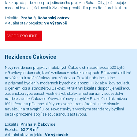
tak zapadají do konceptu jedinečného projektu Rohan City, jenž spojuje
moderní bydlení, šetrnost k životnímu prostředí a prvotřídní architekturu.
Lokalita:
Praha 8, Rohanský ostrov
Aktuální stav projektu:
Ve výstavbě
VÍCE O PROJEKTU
Rezidence Čakovice
Nový rezidenční projekt v malebných Čakovicích nabídne cca 520 bytů
v 9 bytových domech, které vzniknou v několika etapách. Přirozeně a citlivě
naváže na tradiční čakovickou zástavbu. Projekt nabídne klidné
a příjemné bydlení v moderních bytech o dispozici 1+kk až 4+kk v souladu
s geniem loci a atmosférou Čakovic. Atraktivní lokalita disponuje veškerou
občanskou vybaveností včetně škol, školek a restaurací, v sousedství
najdete zámek Čakovice. Obyvatelé nových bytů v Praze 9 se tak můžou
těšit třeba na příjemné uličky lemované stromořadími, které plynule
navážou na stávající ulice. Novostavby s vysokými standardy bydlení
se tak přirozeně spojí se současnou zástavbou.
Lokalita:
Praha 9, Čakovice
2
Rozloha:
62 719 m
Aktuální stav projektu:
Ve výstavbě