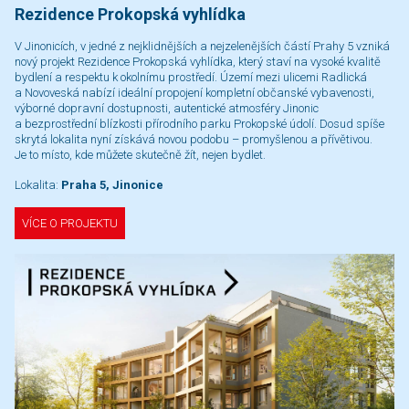
Rezidence Prokopská vyhlídka
V Jinonicích, v jedné z nejklidnějších a nejzelenějších částí Prahy 5 vzniká
nový projekt Rezidence Prokopská vyhlídka, který staví na vysoké kvalitě
bydlení a respektu k okolnímu prostředí. Území mezi ulicemi Radlická
a Novoveská nabízí ideální propojení kompletní občanské vybavenosti,
výborné dopravní dostupnosti, autentické atmosféry Jinonic
a bezprostřední blízkosti přírodního parku Prokopské údolí. Dosud spíše
skrytá lokalita nyní získává novou podobu – promyšlenou a přívětivou.
Je to místo, kde můžete skutečně žít, nejen bydlet.
Lokalita:
Praha 5, Jinonice
VÍCE O PROJEKTU