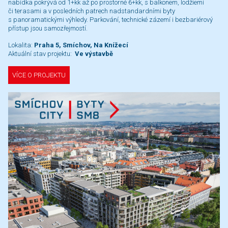
nabídka pokrývá od 1+kk až po prostorné 6+kk, s balkonem, lodžiemi
či terasami a v posledních patrech nadstandardními byty
s panoramatickými výhledy. Parkování, technické zázemí i bezbariérový
přístup jsou samozřejmostí.
Lokalita:
Praha 5, Smíchov, Na Knížecí
Aktuální stav projektu:
Ve výstavbě
VÍCE O PROJEKTU