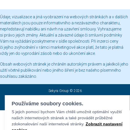
Údaje, vizualizace a jiná vyobrazení na webových stránkách a v dalších
materiálech jsou pouze informativního a nezávazného charakteru,
nepředstavují nabídku ani návrh na uzavření smlouvy. Vyhrazujeme
si právo jejich změny. Aktuální a závazné údaje či smluvní podmínky
Vám na vyžádání poskytneme v sídle společnosti. Při inzerci ceny
či jejího zvýhodnění v rámci marketingové akce platí, že tato je platná
vždy jen do vyprodání zásob nebo do ukončení akce.
Obsah webových stránek je chráněn autorským právem a jakékoli jeho
užití včetně publikování nebo jiného šíření je bez našeho písemného
souhlasu zakázáno.
Sekyra Group © 2026
Nastavení cookies
Používáme soubory cookies.
Všechna práva vyhrazena. Provozovatel Sekyra Group
S jejich pomocí bychom Vám chtěli umožnit optimální využití
našich internetových stránek a také provádět průběžné
zdokonalování naší internetové stránky.
Zobrazit nastavení