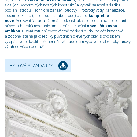
svislých i vodorovných nosných konstrukcí a vytváří se nová skladba
podlah i stropů. Technické zařízení budovy – rozvody vody, kanalizace,
topení, elektřina (silnoproud i slaboproud) budou
kompletně
nové
. Venkovní fasáda již prošla rekonstrukcí s ohledem na ponechání
původních prvků neoklasicismu a dům se pyšní
novou štukovou
omítkou
. Hlavní vstupní dveře včetně zádveří budou taktéž historické
a zdobné, stejně jako repliky původních dřevěných oken s dvojsklem,
vylepšených o kvalitní těsnění. Nově bude dům vybaven o elektrický lanový
výtah do všech podlaží.
BYTOVÉ STANDARDY