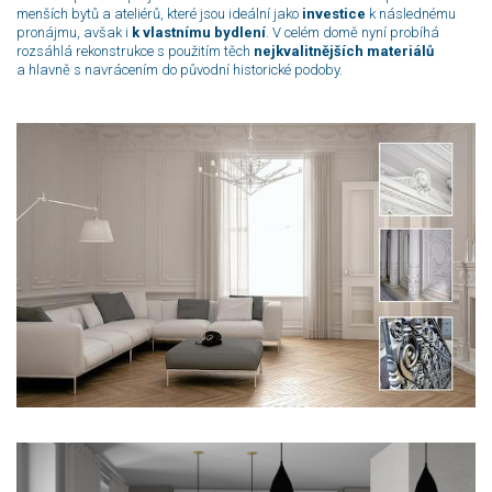
menších bytů a ateliérů, které jsou ideální jako
investice
k následnému
pronájmu, avšak i
k vlastnímu bydlení
. V celém domě nyní probíhá
rozsáhlá rekonstrukce s použitím těch
nejkvalitnějších materiálů
a hlavně s navrácením do původní historické podoby.