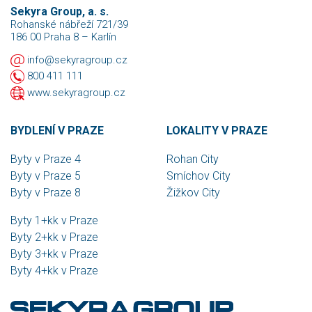
Sekyra Group, a. s.
Rohanské nábřeží 721/39
186 00 Praha 8 – Karlín
info@sekyragroup.cz
800 411 111
www.sekyragroup.cz
BYDLENÍ V PRAZE
LOKALITY V PRAZE
Byty v Praze 4
Rohan City
Byty v Praze 5
Smíchov City
Byty v Praze 8
Žižkov City
Byty 1+kk v Praze
Byty 2+kk v Praze
Byty 3+kk v Praze
Byty 4+kk v Praze