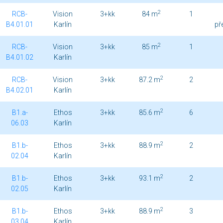
2
RCB-
Vision
3+kk
84 m
1
B4.01.01
Karlín
př
2
RCB-
Vision
3+kk
85 m
1
B4.01.02
Karlín
2
RCB-
Vision
3+kk
87.2 m
2
B4.02.01
Karlín
2
B1.a-
Ethos
3+kk
85.6 m
6
06.03
Karlín
2
B1.b-
Ethos
3+kk
88.9 m
2
02.04
Karlín
2
B1.b-
Ethos
3+kk
93.1 m
2
02.05
Karlín
2
B1.b-
Ethos
3+kk
88.9 m
3
03.04
Karlín