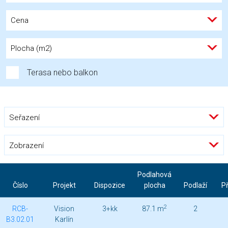
Cena
Plocha (m2)
Terasa nebo balkon
Seřazení
Zobrazení
Podlahová
Číslo
Projekt
Dispozice
plocha
Podlaží
Př
2
RCB-
Vision
3+kk
87.1 m
2
B3.02.01
Karlín