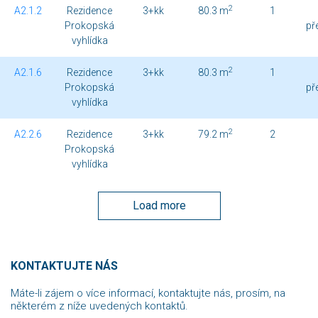
2
A2.1.2
Rezidence
3+kk
80.3 m
1
Prokopská
př
vyhlídka
2
A2.1.6
Rezidence
3+kk
80.3 m
1
Prokopská
př
vyhlídka
2
A2.2.6
Rezidence
3+kk
79.2 m
2
Prokopská
vyhlídka
Load more
KONTAKTUJTE NÁS
Máte-li zájem o více informací, kontaktujte nás, prosím, na
některém z níže uvedených kontaktů.