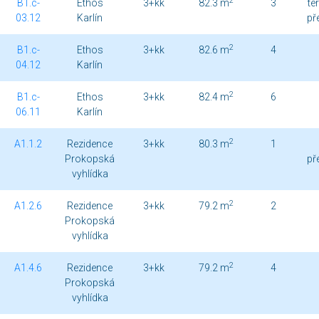
2
B1.c-
Ethos
3+kk
82.3 m
3
te
03.12
Karlín
př
2
B1.c-
Ethos
3+kk
82.6 m
4
04.12
Karlín
2
B1.c-
Ethos
3+kk
82.4 m
6
06.11
Karlín
2
A1.1.2
Rezidence
3+kk
80.3 m
1
Prokopská
př
vyhlídka
2
A1.2.6
Rezidence
3+kk
79.2 m
2
Prokopská
vyhlídka
2
A1.4.6
Rezidence
3+kk
79.2 m
4
Prokopská
vyhlídka