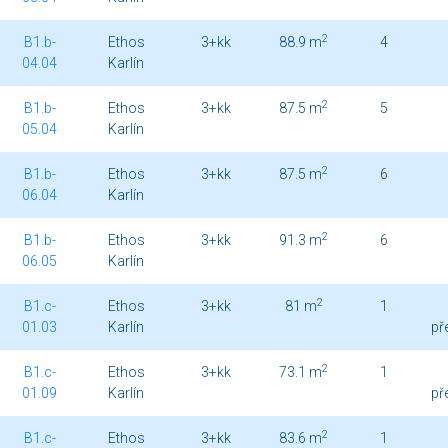
2
B1.b-
Ethos
3+kk
88.9 m
4
04.04
Karlín
2
B1.b-
Ethos
3+kk
87.5 m
5
05.04
Karlín
2
B1.b-
Ethos
3+kk
87.5 m
6
06.04
Karlín
2
B1.b-
Ethos
3+kk
91.3 m
6
06.05
Karlín
2
B1.c-
Ethos
3+kk
81 m
1
01.03
Karlín
př
2
B1.c-
Ethos
3+kk
73.1 m
1
01.09
Karlín
př
2
B1.c-
Ethos
3+kk
83.6 m
1