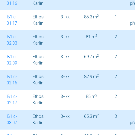
01.16
Karlín
př
2
B1.c-
Ethos
3+kk
85.3 m
1
01.17
Karlín
př
2
B1.c-
Ethos
3+kk
81 m
2
02.03
Karlín
2
B1.c-
Ethos
3+kk
69.7 m
2
02.09
Karlín
2
B1.c-
Ethos
3+kk
82.9 m
2
02.16
Karlín
2
B1.c-
Ethos
3+kk
85 m
2
02.17
Karlín
2
B1.c-
Ethos
3+kk
65.3 m
3
03.07
Karlín
př