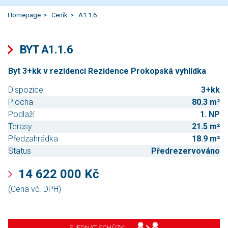
Homepage
Ceník
A1.1.6
BYT A1.1.6
Byt 3+kk v rezidenci Rezidence Prokopská vyhlídka
Dispozice
3+kk
Plocha
80.3 m²
Podlaží
1. NP
Terasy
21.5 m²
Předzahrádka
18.9 m²
Status
Předrezervováno
14 622 000 Kč
(Cena vč. DPH)
SJEDNAT SCHŮZKU