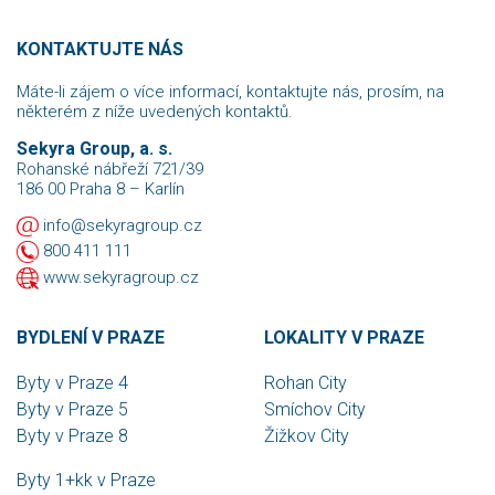
KONTAKTUJTE NÁS
Máte-li zájem o více informací, kontaktujte nás, prosím, na
některém z níže uvedených kontaktů.
Sekyra Group, a. s.
Rohanské nábřeží 721/39
186 00 Praha 8 – Karlín
info@sekyragroup.cz
800 411 111
www.sekyragroup.cz
BYDLENÍ V PRAZE
LOKALITY V PRAZE
Byty v Praze 4
Rohan City
Byty v Praze 5
Smíchov City
Byty v Praze 8
Žižkov City
Byty 1+kk v Praze