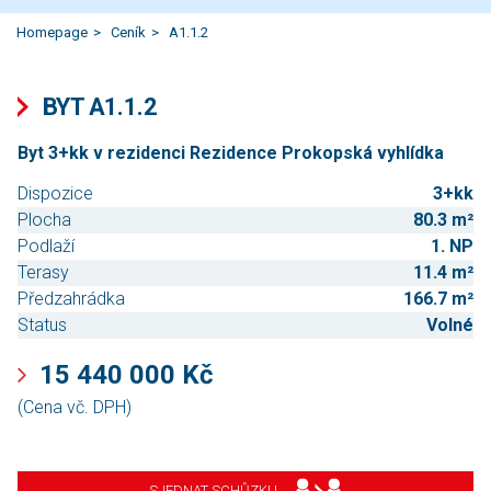
Homepage
Ceník
A1.1.2
BYT A1.1.2
Byt 3+kk v rezidenci Rezidence Prokopská vyhlídka
Dispozice
3+kk
Plocha
80.3 m²
Podlaží
1. NP
Terasy
11.4 m²
Předzahrádka
166.7 m²
Status
Volné
15 440 000 Kč
(Cena vč. DPH)
SJEDNAT SCHŮZKU