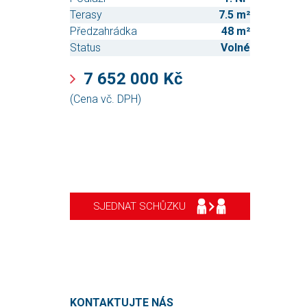
Terasy
7.5 m²
Předzahrádka
48 m²
Status
Volné
7 652 000 Kč
(Cena vč. DPH)
SJEDNAT SCHŮZKU
KONTAKTUJTE NÁS