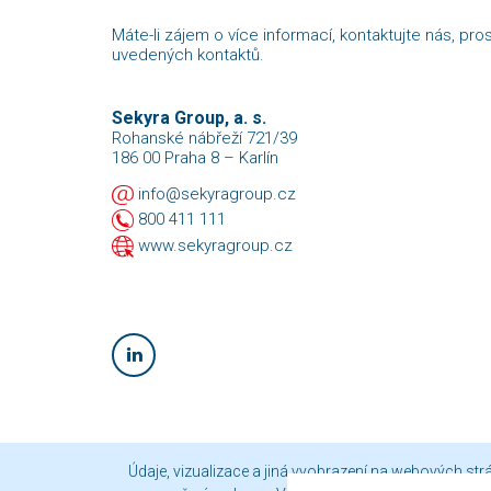
Máte-li zájem o více informací, kontaktujte nás, pro
uvedených kontaktů.
Sekyra Group, a. s.
Rohanské nábřeží 721/39
186 00 Praha 8 – Karlín
info@sekyragroup.cz
800 411 111
www.sekyragroup.cz
Údaje, vizualizace a jiná vyobrazení na webových st