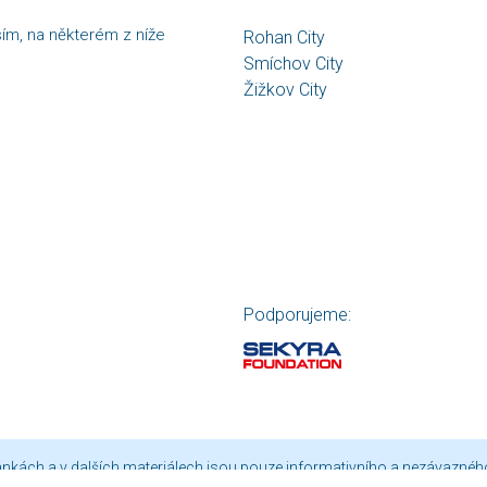
sím, na některém z níže
Rohan City
Smíchov City
Žižkov City
Podporujeme:
ránkách a v dalších materiálech jsou pouze informativního a nezávaznéh