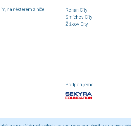
sím, na některém z níže
Rohan City
Smíchov City
Žižkov City
Podporujeme:
ránkách a v dalších materiálech jsou pouze informativního a nezávaznéh