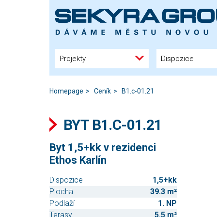
Projekty
Dispozice
Homepage
Ceník
B1.c-01.21
BYT B1.C-01.21
Byt 1,5+kk v rezidenci
Ethos Karlín
Dispozice
1,5+kk
Plocha
39.3 m²
Podlaží
1. NP
Terasy
5.5 m²