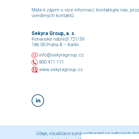
Máte-li zájem o více informací, kontaktujte nás, pro
uvedených kontaktů.
Sekyra Group, a. s.
Rohanské nábřeží 721/39
186 00 Praha 8 – Karlín
info@sekyragroup.cz
800 411 111
www.sekyragroup.cz
Údaje, vizualizace a jiná vyobrazení na webových st