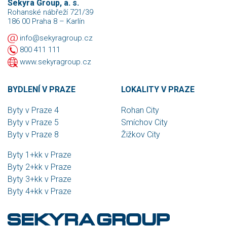
Sekyra Group, a. s.
Rohanské nábřeží 721/39
186 00 Praha 8 – Karlín
info@sekyragroup.cz
800 411 111
www.sekyragroup.cz
BYDLENÍ V PRAZE
LOKALITY V PRAZE
Byty v Praze 4
Rohan City
Byty v Praze 5
Smíchov City
Byty v Praze 8
Žižkov City
Byty 1+kk v Praze
Byty 2+kk v Praze
Byty 3+kk v Praze
Byty 4+kk v Praze