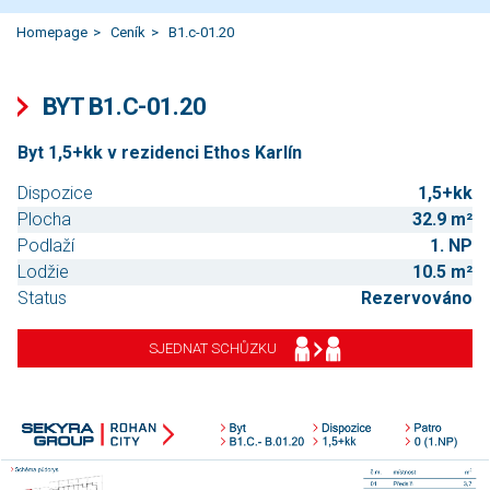
Homepage
Ceník
B1.c-01.20
BYT B1.C-01.20
Byt 1,5+kk v rezidenci Ethos Karlín
Dispozice
1,5+kk
Plocha
32.9 m²
Podlaží
1. NP
Lodžie
10.5 m²
Status
Rezervováno
SJEDNAT SCHŮZKU