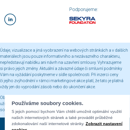
Podporujeme:
Údaje, vizualizace a jiná vyobrazení na webových stránkách a v dalších
materiálech jsou pouze informativního a nezávazného charakteru,
nepředstavují nabídku ani návrh na uzavření smlouvy. Vyhrazujeme
si právo jejich změny. Aktuální a závazné údaje či smluvní podmínky
Vám na vyžádání poskytneme v sídle společnosti. Při inzerci ceny
či jejího zvýhodnění v rámci marketingové akce platí, že tato je platná
vždy jen do vyprodání zásob nebo do ukončení akce.
Obsah webových stránek je chráněn autorským právem a jakékoli jeho
Používáme soubory cookies.
užití včetně publikování nebo jiného šíření je bez našeho písemného
souhlasu zakázáno.
S jejich pomocí bychom Vám chtěli umožnit optimální využití
našich internetových stránek a také provádět průběžné
zdokonalování naší internetové stránky.
Zobrazit nastavení
Sekyra Group © 2026
cookies
.