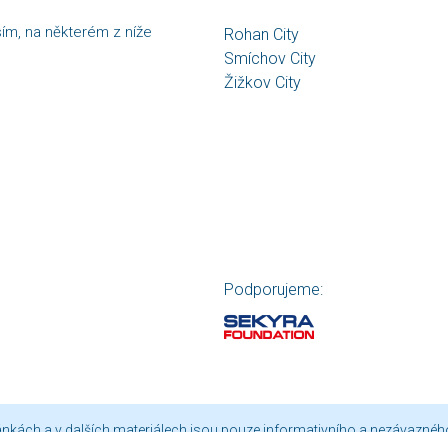
sím, na některém z níže
Rohan City
Smíchov City
Žižkov City
Podporujeme:
ránkách a v dalších materiálech jsou pouze informativního a nezávaznéh