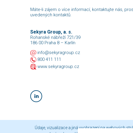
Máte-li zájem o více informací, kontaktujte nás, pro
uvedených kontaktů.
Sekyra Group, a. s.
Rohanské nábřeží 721/39
186 00 Praha 8 – Karlín
info@sekyragroup.cz
800 411 111
www.sekyragroup.cz
Údaje, vizualizace a jiná vyobrazení na webových st