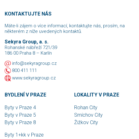
KONTAKTUJTE NÁS
Máte-li zájem o více informací, kontaktujte nás, prosím, na
některém z níže uvedených kontaktů.
Sekyra Group, a. s.
Rohanské nábřeží 721/39
186 00 Praha 8 – Karlín
info@sekyragroup.cz
800 411 111
www.sekyragroup.cz
BYDLENÍ V PRAZE
LOKALITY V PRAZE
Byty v Praze 4
Rohan City
Byty v Praze 5
Smíchov City
Byty v Praze 8
Žižkov City
Byty 1+kk v Praze