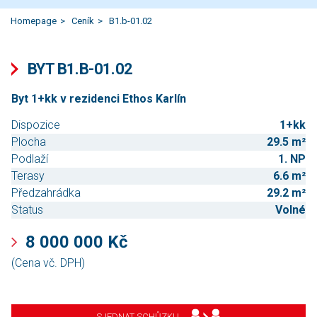
Homepage
Ceník
B1.b-01.02
BYT B1.B-01.02
Byt 1+kk v rezidenci Ethos Karlín
Dispozice
1+kk
Plocha
29.5 m²
Podlaží
1. NP
Terasy
6.6 m²
Předzahrádka
29.2 m²
Status
Volné
8 000 000 Kč
(Cena vč. DPH)
SJEDNAT SCHŮZKU