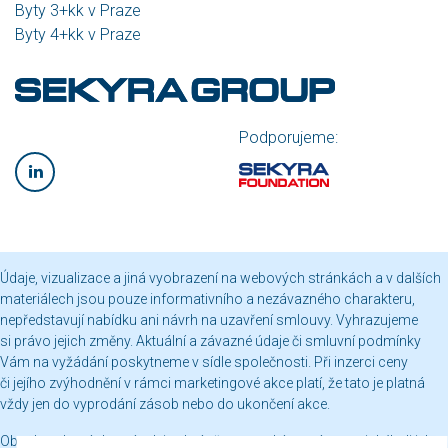
Byty 3+kk v Praze
Byty 4+kk v Praze
Podporujeme:
Údaje, vizualizace a jiná vyobrazení na webových stránkách a v dalších
materiálech jsou pouze informativního a nezávazného charakteru,
nepředstavují nabídku ani návrh na uzavření smlouvy. Vyhrazujeme
si právo jejich změny. Aktuální a závazné údaje či smluvní podmínky
Vám na vyžádání poskytneme v sídle společnosti. Při inzerci ceny
či jejího zvýhodnění v rámci marketingové akce platí, že tato je platná
vždy jen do vyprodání zásob nebo do ukončení akce.
Obsah webových stránek je chráněn autorským právem a jakékoli jeho