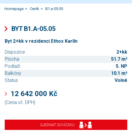
Homepage
Ceník
B1.a-05.05
BYT B1.A-05.05
Byt 2+kk v rezidenci Ethos Karlín
Dispozice
2+kk
Plocha
51.7 m²
Podlaží
5. NP
Balkóny
10.1 m²
Status
Volné
12 642 000 Kč
(Cena vč. DPH)
SJEDNAT SCHŮZKU