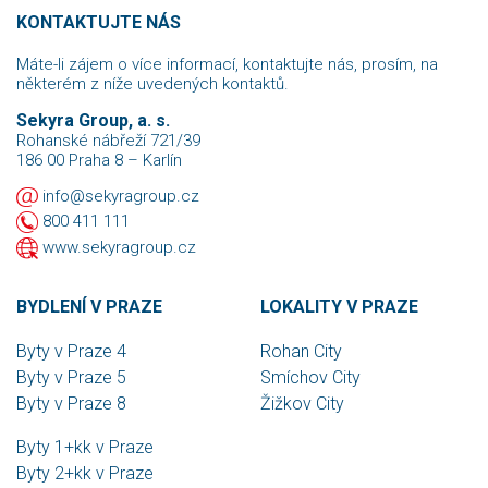
KONTAKTUJTE NÁS
Máte-li zájem o více informací, kontaktujte nás, prosím, na
některém z níže uvedených kontaktů.
Sekyra Group, a. s.
Rohanské nábřeží 721/39
186 00 Praha 8 – Karlín
info@sekyragroup.cz
800 411 111
www.sekyragroup.cz
BYDLENÍ V PRAZE
LOKALITY V PRAZE
Byty v Praze 4
Rohan City
Byty v Praze 5
Smíchov City
Byty v Praze 8
Žižkov City
Byty 1+kk v Praze
Byty 2+kk v Praze