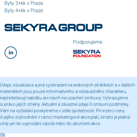
Byty 3+kk v Praze
Byty 4+kk v Praze
Podporujeme:
Údaje, vizualizace a jiná vyobrazení na webových stránkách a v dalších
materiálech jsou pouze informativního a nezávazného charakteru,
nepředstavují nabídku ani návrh na uzavření smlouvy. Vyhrazujeme
si právo jejich změny. Aktuální a závazné údaje či smluvní podmínky
Vám na vyžádání poskytneme v sídle společnosti. Při inzerci ceny
či jejího zvýhodnění v rámci marketingové akce platí, že tato je platná
vždy jen do vyprodání zásob nebo do ukončení akce.
Obsah webových stránek je chráněn autorským právem a jakékoli jeho