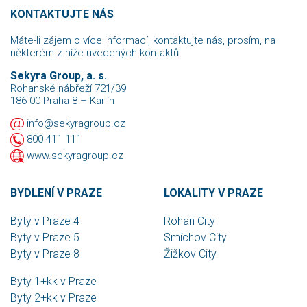
KONTAKTUJTE NÁS
Máte-li zájem o více informací, kontaktujte nás, prosím, na
některém z níže uvedených kontaktů.
Sekyra Group, a. s.
Rohanské nábřeží 721/39
186 00 Praha 8 – Karlín
info@sekyragroup.cz
800 411 111
www.sekyragroup.cz
BYDLENÍ V PRAZE
LOKALITY V PRAZE
Byty v Praze 4
Rohan City
Byty v Praze 5
Smíchov City
Byty v Praze 8
Žižkov City
Byty 1+kk v Praze
Byty 2+kk v Praze