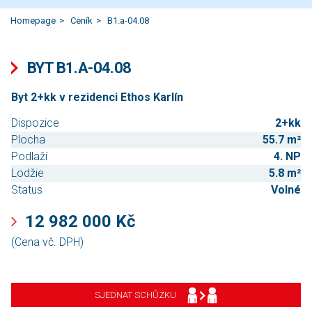
Homepage
Ceník
B1.a-04.08
BYT B1.A-04.08
Byt 2+kk v rezidenci Ethos Karlín
Dispozice
2+kk
Plocha
55.7 m²
Podlaží
4. NP
Lodžie
5.8 m²
Status
Volné
12 982 000 Kč
(Cena vč. DPH)
SJEDNAT SCHŮZKU