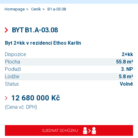
Homepage
Ceník
B1.a-03.08
BYT B1.A-03.08
Byt 2+kk v rezidenci Ethos Karlín
Dispozice
2+kk
Plocha
55.8 m²
Podlaží
3. NP
Lodžie
5.8 m²
Status
Volné
12 680 000 Kč
(Cena vč. DPH)
SJEDNAT SCHŮZKU