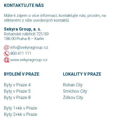
KONTAKTUJTE NÁS
Máte-li zájem o více informací, kontaktujte nás, prosím, na
některém z níže uvedených kontaktů.
Sekyra Group, a. s.
Rohanské nábřeží 721/39
186 00 Praha 8 – Karlín
info@sekyragroup.cz
800 411 111
www.sekyragroup.cz
BYDLENÍ V PRAZE
LOKALITY V PRAZE
Byty v Praze 4
Rohan City
Byty v Praze 5
Smíchov City
Byty v Praze 8
Žižkov City
Byty 1+kk v Praze
Byty 2+kk v Praze