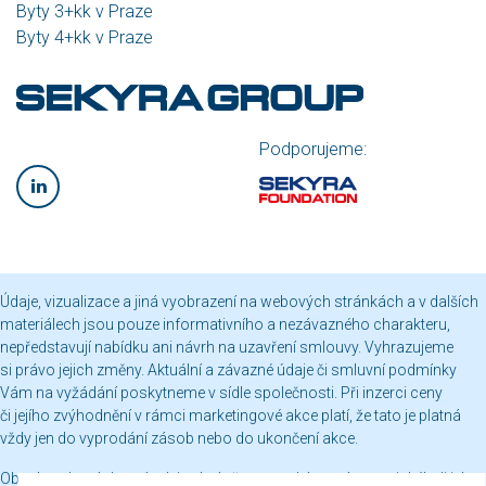
Byty 3+kk v Praze
Byty 4+kk v Praze
Podporujeme:
Údaje, vizualizace a jiná vyobrazení na webových stránkách a v dalších
materiálech jsou pouze informativního a nezávazného charakteru,
nepředstavují nabídku ani návrh na uzavření smlouvy. Vyhrazujeme
si právo jejich změny. Aktuální a závazné údaje či smluvní podmínky
Vám na vyžádání poskytneme v sídle společnosti. Při inzerci ceny
či jejího zvýhodnění v rámci marketingové akce platí, že tato je platná
vždy jen do vyprodání zásob nebo do ukončení akce.
Obsah webových stránek je chráněn autorským právem a jakékoli jeho