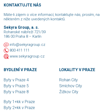
KONTAKTUJTE NÁS
Máte-li zájem o více informací, kontaktujte nás, prosím, na
některém z níže uvedených kontaktů.
Sekyra Group, a. s.
Rohanské nábřeží 721/39
186 00 Praha 8 – Karlín
info@sekyragroup.cz
800 411 111
www.sekyragroup.cz
BYDLENÍ V PRAZE
LOKALITY V PRAZE
Byty v Praze 4
Rohan City
Byty v Praze 5
Smíchov City
Byty v Praze 8
Žižkov City
Byty 1+kk v Praze
Byty 2+kk v Praze