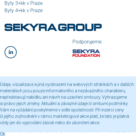
Byty 3+kk v Praze
Byty 4+kk v Praze
Podporujeme:
Údaje, vizualizace a jiná vyobrazení na webových stránkách a v dalších
materiálech jsou pouze informativního a nezávazného charakteru,
nepředstavují nabídku ani návrh na uzavření smlouvy. Vyhrazujeme
si právo jejich změny. Aktuální a závazné údaje či smluvní podmínky
Vám na vyžádání poskytneme v sídle společnosti. Při inzerci ceny
či jejího zvýhodnění v rámci marketingové akce platí, že tato je platná
vždy jen do vyprodání zásob nebo do ukončení akce.
Obsah webových stránek je chráněn autorským právem a jakékoli jeho