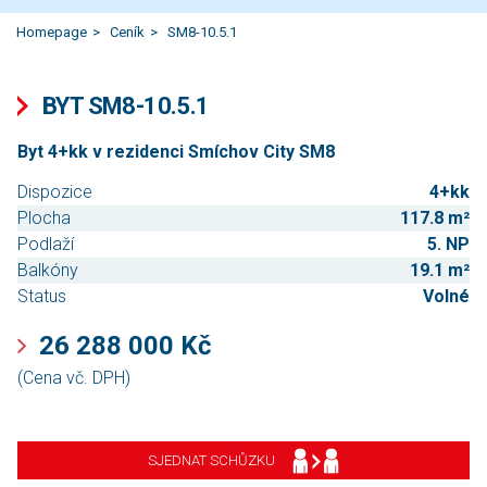
Homepage
Ceník
SM8-10.5.1
BYT SM8-10.5.1
Byt 4+kk v rezidenci Smíchov City SM8
Dispozice
4+kk
Plocha
117.8 m²
Podlaží
5. NP
Balkóny
19.1 m²
Status
Volné
26 288 000 Kč
(Cena vč. DPH)
SJEDNAT SCHŮZKU