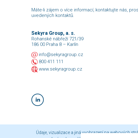
Máte-li zájem o více informací, kontaktujte nás, pro
uvedených kontaktů.
Sekyra Group, a. s.
Rohanské nábřeží 721/39
186 00 Praha 8 – Karlín
info@sekyragroup.cz
800 411 111
www.sekyragroup.cz
Údaje, vizualizace a jiná vyobrazení na webových st