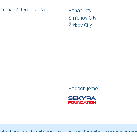
sím, na některém z níže
Rohan City
Smíchov City
Žižkov City
Podporujeme:
ránkách a v dalších materiálech jsou pouze informativního a nezávaznéh