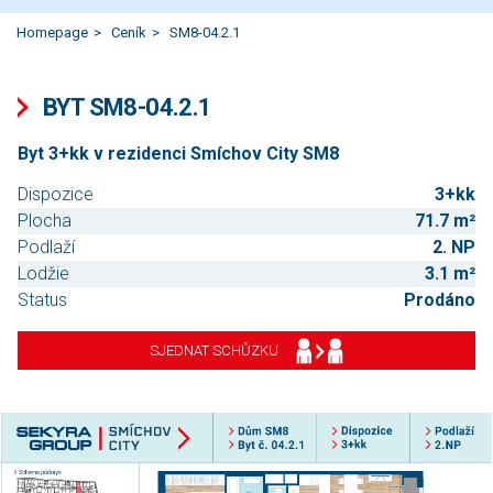
Homepage
Ceník
SM8-04.2.1
BYT SM8-04.2.1
Byt 3+kk v rezidenci Smíchov City SM8
Dispozice
3+kk
Plocha
71.7 m²
Podlaží
2. NP
Lodžie
3.1 m²
Status
Prodáno
SJEDNAT SCHŮZKU