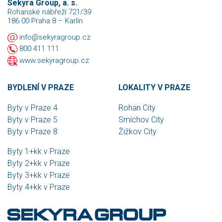
Sekyra Group, a. s.
Rohanské nábřeží 721/39
186 00 Praha 8 – Karlín
info@sekyragroup.cz
800 411 111
www.sekyragroup.cz
BYDLENÍ V PRAZE
LOKALITY V PRAZE
Byty v Praze 4
Rohan City
Byty v Praze 5
Smíchov City
Byty v Praze 8
Žižkov City
Byty 1+kk v Praze
Byty 2+kk v Praze
Byty 3+kk v Praze
Byty 4+kk v Praze