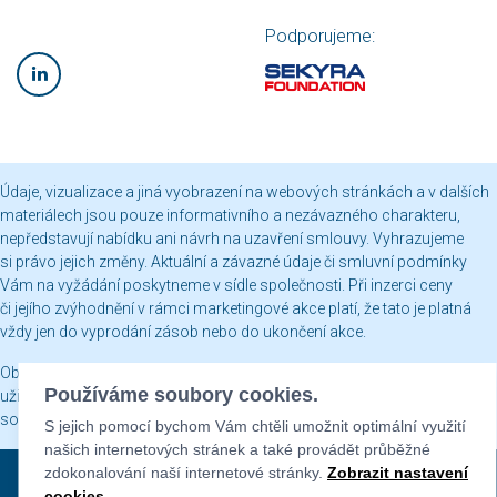
Podporujeme:
Údaje, vizualizace a jiná vyobrazení na webových stránkách a v dalších
materiálech jsou pouze informativního a nezávazného charakteru,
nepředstavují nabídku ani návrh na uzavření smlouvy. Vyhrazujeme
si právo jejich změny. Aktuální a závazné údaje či smluvní podmínky
Vám na vyžádání poskytneme v sídle společnosti. Při inzerci ceny
či jejího zvýhodnění v rámci marketingové akce platí, že tato je platná
vždy jen do vyprodání zásob nebo do ukončení akce.
Obsah webových stránek je chráněn autorským právem a jakékoli jeho
Používáme soubory cookies.
užití včetně publikování nebo jiného šíření je bez našeho písemného
souhlasu zakázáno.
S jejich pomocí bychom Vám chtěli umožnit optimální využití
našich internetových stránek a také provádět průběžné
zdokonalování naší internetové stránky.
Zobrazit nastavení
Sekyra Group © 2026
cookies
.