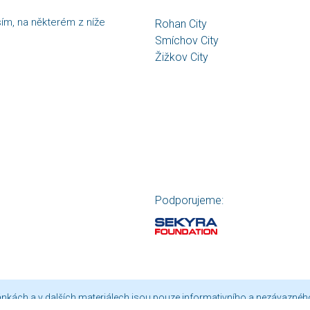
sím, na některém z níže
Rohan City
Smíchov City
Žižkov City
Podporujeme:
ránkách a v dalších materiálech jsou pouze informativního a nezávaznéh