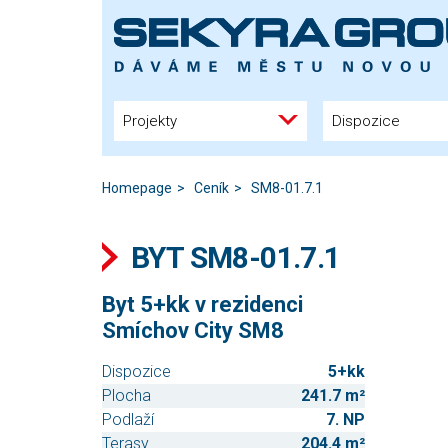
Projekty
Dispozice
Homepage
Ceník
SM8-01.7.1
BYT SM8-01.7.1
Byt 5+kk v rezidenci
Smíchov City SM8
Dispozice
5+kk
Plocha
241.7 m²
Podlaží
7. NP
Terasy
204.4 m²