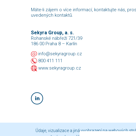
Máte-li zájem o více informací, kontaktujte nás, pro
uvedených kontaktů.
Sekyra Group, a. s.
Rohanské nábřeží 721/39
186 00 Praha 8 – Karlín
info@sekyragroup.cz
800 411 111
www.sekyragroup.cz
Údaje, vizualizace a jiná vyobrazení na webových st