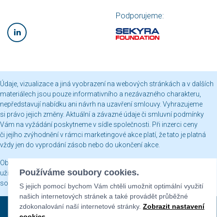
Podporujeme:
Údaje, vizualizace a jiná vyobrazení na webových stránkách a v dalších
materiálech jsou pouze informativního a nezávazného charakteru,
nepředstavují nabídku ani návrh na uzavření smlouvy. Vyhrazujeme
si právo jejich změny. Aktuální a závazné údaje či smluvní podmínky
Vám na vyžádání poskytneme v sídle společnosti. Při inzerci ceny
či jejího zvýhodnění v rámci marketingové akce platí, že tato je platná
vždy jen do vyprodání zásob nebo do ukončení akce.
Obsah webových stránek je chráněn autorským právem a jakékoli jeho
Používáme soubory cookies.
užití včetně publikování nebo jiného šíření je bez našeho písemného
souhlasu zakázáno.
S jejich pomocí bychom Vám chtěli umožnit optimální využití
našich internetových stránek a také provádět průběžné
zdokonalování naší internetové stránky.
Zobrazit nastavení
Sekyra Group © 2026
cookies
.