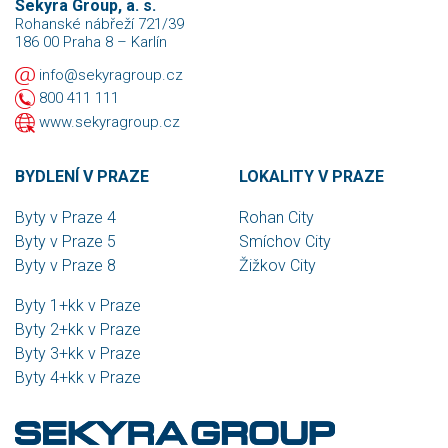
Sekyra Group, a. s.
Rohanské nábřeží 721/39
186 00 Praha 8 – Karlín
info@sekyragroup.cz
800 411 111
www.sekyragroup.cz
BYDLENÍ V PRAZE
LOKALITY V PRAZE
Byty v Praze 4
Rohan City
Byty v Praze 5
Smíchov City
Byty v Praze 8
Žižkov City
Byty 1+kk v Praze
Byty 2+kk v Praze
Byty 3+kk v Praze
Byty 4+kk v Praze