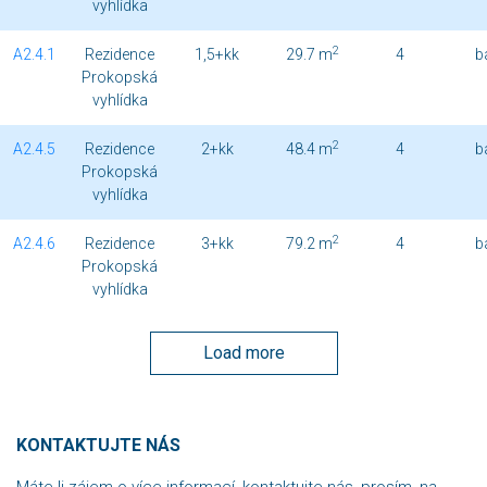
vyhlídka
2
A2.4.1
Rezidence
1,5+kk
29.7 m
4
b
Prokopská
vyhlídka
2
A2.4.5
Rezidence
2+kk
48.4 m
4
b
Prokopská
vyhlídka
2
A2.4.6
Rezidence
3+kk
79.2 m
4
b
Prokopská
vyhlídka
Load more
KONTAKTUJTE NÁS