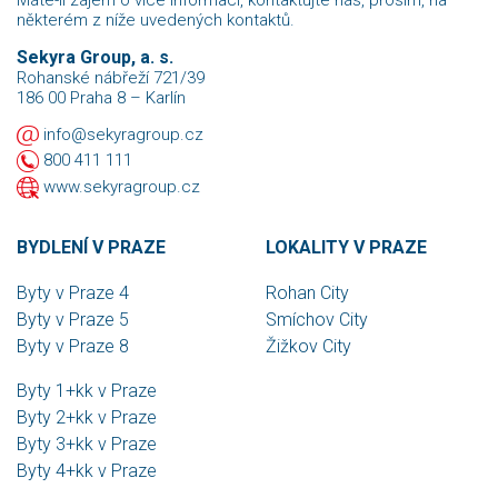
Máte-li zájem o více informací, kontaktujte nás, prosím, na
některém z níže uvedených kontaktů.
Sekyra Group, a. s.
Rohanské nábřeží 721/39
186 00 Praha 8 – Karlín
info@sekyragroup.cz
800 411 111
www.sekyragroup.cz
BYDLENÍ V PRAZE
LOKALITY V PRAZE
Byty v Praze 4
Rohan City
Byty v Praze 5
Smíchov City
Byty v Praze 8
Žižkov City
Byty 1+kk v Praze
Byty 2+kk v Praze
Byty 3+kk v Praze
Byty 4+kk v Praze