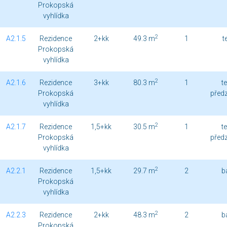
Prokopská
vyhlídka
2
A2.1.5
Rezidence
2+kk
49.3 m
1
t
Prokopská
vyhlídka
2
A2.1.6
Rezidence
3+kk
80.3 m
1
t
Prokopská
před
vyhlídka
2
A2.1.7
Rezidence
1,5+kk
30.5 m
1
t
Prokopská
před
vyhlídka
2
A2.2.1
Rezidence
1,5+kk
29.7 m
2
b
Prokopská
vyhlídka
2
A2.2.3
Rezidence
2+kk
48.3 m
2
b
Prokopská