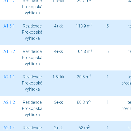
A1.4.7
Rezidence
1,5+kk
29.7 m
4
b
Prokopská
vyhlídka
2
A1.5.1
Rezidence
4+kk
113.9 m
5
t
Prokopská
vyhlídka
2
A1.5.2
Rezidence
4+kk
104.3 m
5
t
Prokopská
vyhlídka
2
A2.1.1
Rezidence
1,5+kk
30.5 m
1
t
Prokopská
před
vyhlídka
2
A2.1.2
Rezidence
3+kk
80.3 m
1
t
Prokopská
před
vyhlídka
2
A2.1.4
Rezidence
2+kk
53 m
1
t