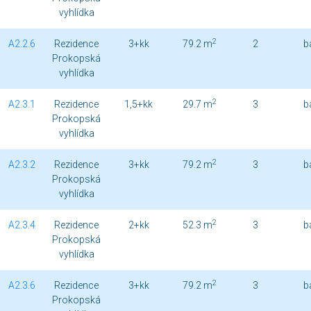
vyhlídka
2
A2.2.6
Rezidence
3+kk
79.2 m
2
b
Prokopská
vyhlídka
2
A2.3.1
Rezidence
1,5+kk
29.7 m
3
b
Prokopská
vyhlídka
2
A2.3.2
Rezidence
3+kk
79.2 m
3
b
Prokopská
vyhlídka
2
A2.3.4
Rezidence
2+kk
52.3 m
3
b
Prokopská
vyhlídka
2
A2.3.6
Rezidence
3+kk
79.2 m
3
b
Prokopská