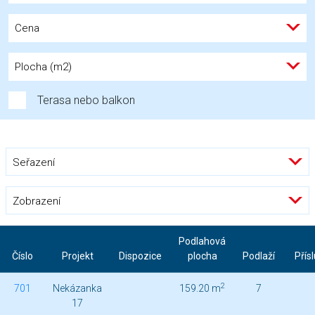
Cena
Plocha (m2)
Terasa nebo balkon
Seřazení
Zobrazení
Podlahová
Číslo
Projekt
Dispozice
plocha
Podlaží
Přís
2
701
Nekázanka
159.20 m
7
17