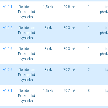
2
A1.1.1
Rezidence
1,5+kk
29.8 m
1
t
Prokopská
před
vyhlídka
2
A1.1.2
Rezidence
3+kk
80.3 m
1
t
Prokopská
před
vyhlídka
2
A1.1.6
Rezidence
3+kk
80.3 m
1
t
Prokopská
před
vyhlídka
2
A1.2.6
Rezidence
3+kk
79.2 m
2
b
Prokopská
vyhlídka
2
A1.3.1
Rezidence
1,5+kk
29.7 m
3
b
Prokopská
vyhlídka