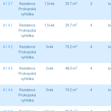
2
A1.3.7
Rezidence
1,5+kk
29.7 m
3
b
Prokopská
vyhlídka
2
A1.4.1
Rezidence
1,5+kk
29.7 m
4
b
Prokopská
vyhlídka
2
A1.4.2
Rezidence
3+kk
79.2 m
4
b
Prokopská
vyhlídka
2
A1.4.5
Rezidence
2+kk
48.3 m
4
b
Prokopská
vyhlídka
2
A1.4.6
Rezidence
3+kk
79.2 m
4
b
Prokopská
vyhlídka
2