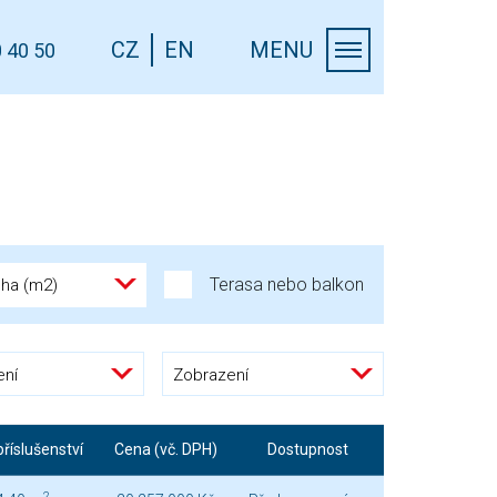
CZ
EN
MENU
 40 50
Terasa nebo balkon
cha (m2)
ení
Zobrazení
říslušenství
Cena (vč. DPH)
Dostupnost
2