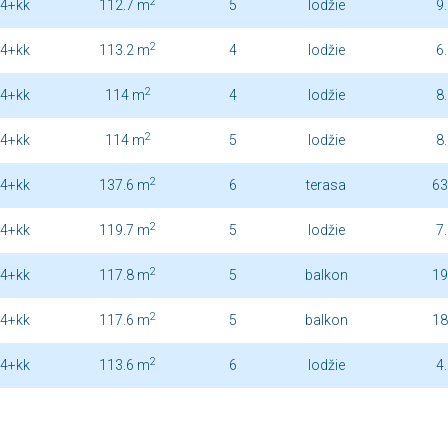
2
4+kk
112.7 m
5
lodžie
9
2
4+kk
113.2 m
4
lodžie
6
2
4+kk
114 m
4
lodžie
8
2
4+kk
114 m
5
lodžie
8
2
4+kk
137.6 m
6
terasa
63
2
4+kk
119.7 m
5
lodžie
7
2
4+kk
117.8 m
5
balkon
19
2
4+kk
117.6 m
5
balkon
18
2
4+kk
113.6 m
6
lodžie
4