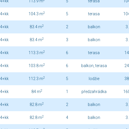
4+kk
113.9 m
5
terasa
10
2
4+kk
104.3 m
5
terasa
10
2
4+kk
83.4 m
2
balkon
3
2
4+kk
83.4 m
3
balkon
3
2
4+kk
113.3 m
6
terasa
14
2
4+kk
103.8 m
6
balkon, terasa
24
2
4+kk
112.3 m
5
lodžie
38
2
4+kk
84 m
1
předzahrádka
16
2
4+kk
82.8 m
2
balkon
3
2
4+kk
82.8 m
4
balkon
3