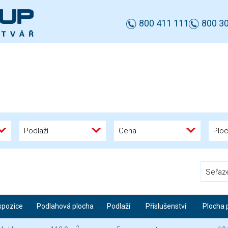
800 411 111
800 30
Podlaží
Cena
Plo
Seřaz
spozice
Podlahová plocha
Podlaží
Příslušenství
Plocha p
2