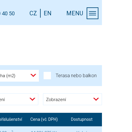
CZ
EN
MENU
 40 50
Terasa nebo balkon
cha (m2)
ení
Zobrazení
říslušenství
Cena (vč. DPH)
Dostupnost
2