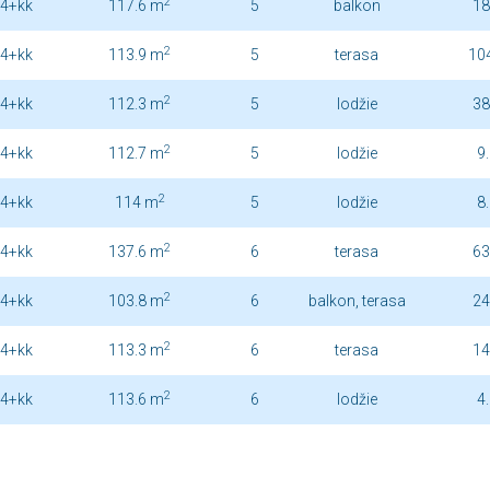
2
4+kk
117.6 m
5
balkon
18
2
4+kk
113.9 m
5
terasa
10
2
4+kk
112.3 m
5
lodžie
38
2
4+kk
112.7 m
5
lodžie
9
2
4+kk
114 m
5
lodžie
8
2
4+kk
137.6 m
6
terasa
63
2
4+kk
103.8 m
6
balkon, terasa
24
2
4+kk
113.3 m
6
terasa
14
2
4+kk
113.6 m
6
lodžie
4