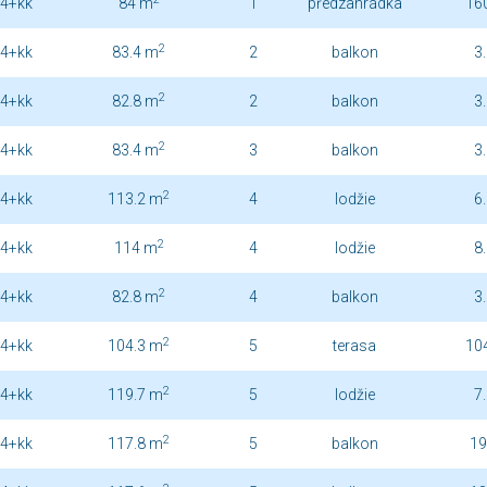
4+kk
84 m
1
předzahrádka
16
2
4+kk
83.4 m
2
balkon
3
2
4+kk
82.8 m
2
balkon
3
2
4+kk
83.4 m
3
balkon
3
2
4+kk
113.2 m
4
lodžie
6
2
4+kk
114 m
4
lodžie
8
2
4+kk
82.8 m
4
balkon
3
2
4+kk
104.3 m
5
terasa
10
2
4+kk
119.7 m
5
lodžie
7
2
4+kk
117.8 m
5
balkon
19