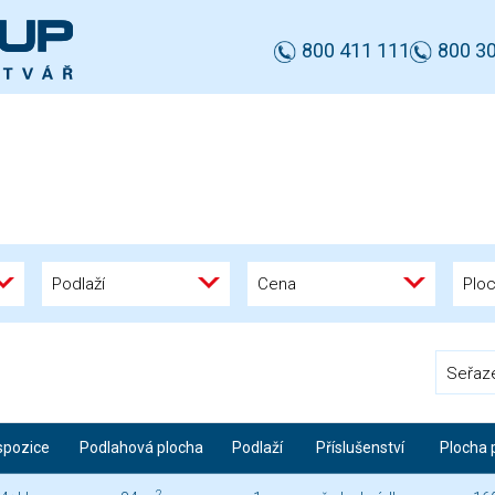
800 411 111
800 30
Podlaží
Cena
Plo
Seřaz
spozice
Podlahová plocha
Podlaží
Příslušenství
Plocha p
2