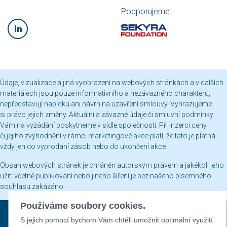
Podporujeme:
Údaje, vizualizace a jiná vyobrazení na webových stránkách a v dalších
materiálech jsou pouze informativního a nezávazného charakteru,
nepředstavují nabídku ani návrh na uzavření smlouvy. Vyhrazujeme
si právo jejich změny. Aktuální a závazné údaje či smluvní podmínky
Vám na vyžádání poskytneme v sídle společnosti. Při inzerci ceny
či jejího zvýhodnění v rámci marketingové akce platí, že tato je platná
vždy jen do vyprodání zásob nebo do ukončení akce.
Obsah webových stránek je chráněn autorským právem a jakékoli jeho
užití včetně publikování nebo jiného šíření je bez našeho písemného
souhlasu zakázáno.
Používáme soubory cookies.
Sekyra Group © 2026
S jejich pomocí bychom Vám chtěli umožnit optimální využití
Nastavení cookies