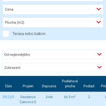
Cena
Plocha (m2)
Terasa nebo balkon
Od nejlevnějšího
Zobrazení
Podlahová
Číslo
Projekt
Dispozice
plocha
Podlaží
Pří
2
D9.2.03
Rezidence
3+kk
66.9 m
2
Čakovice D