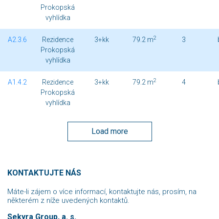
Prokopská
vyhlídka
2
A2.3.6
Rezidence
3+kk
79.2 m
3
Prokopská
vyhlídka
2
A1.4.2
Rezidence
3+kk
79.2 m
4
Prokopská
vyhlídka
Load more
KONTAKTUJTE NÁS
Máte-li zájem o více informací, kontaktujte nás, prosím, na
některém z níže uvedených kontaktů.
Sekyra Group, a. s.