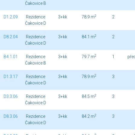
Čakovice B
2
D1.2.09
Rezidence
3+kk
78.9 m
2
Čakovice D
2
D8.2.04
Rezidence
3+kk
84.1 m
2
Čakovice D
2
B4.1.01
Rezidence
3+kk
79.7 m
1
pře
Čakovice B
2
D1.3.17
Rezidence
3+kk
78.9 m
3
Čakovice D
2
D3.3.06
Rezidence
3+kk
84.5 m
3
Čakovice D
2
D8.3.06
Rezidence
3+kk
84.2 m
3
Čakovice D