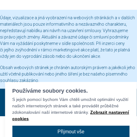
Údaje, vizualizace a jiná vyobrazení na webových stránkách a v dalších
materiálech jsou pouze informativního a nezávazného charakteru,
nepředstavují nabídku ani návrh na uzavření smlouvy. Vyhrazujeme
si právo jejich změny. Aktuální a závazné údaje či smluvní podmínky
Vám na vyžádání poskytneme v sídle společnosti. Při inzerci ceny
či jejího zvýhodnění v rámci marketingové akce platí, že tato je platná
vždy jen do vyprodání zásob nebo do ukončení akce.
Obsah webových stránek je chráněn autorským právem a jakékoli jeho
užití včetně publikování nebo jiného šíření je bez našeho písemného
souhlasu zakázáno.
Používáme soubory cookies.
Sekyra Group © 2026
S jejich pomocí bychom Vám chtěli umožnit optimální využití
Nastavení cookies
našich internetových stránek a také provádět průběžné
Všechna práva vyhrazena. Provozovatel Sekyra Group
zdokonalování naší internetové stránky.
Zobrazit nastavení
cookies
.
Přijmout vše