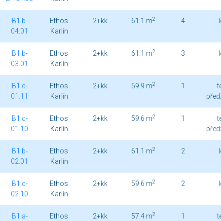
2
B1.b-
Ethos
2+kk
61.1 m
4
04.01
Karlín
2
B1.b-
Ethos
2+kk
61.1 m
3
03.01
Karlín
2
B1.c-
Ethos
2+kk
59.9 m
1
t
01.11
Karlín
před
2
B1.c-
Ethos
2+kk
59.6 m
1
t
01.10
Karlín
před
2
B1.b-
Ethos
2+kk
61.1 m
2
02.01
Karlín
2
B1.c-
Ethos
2+kk
59.6 m
2
02.10
Karlín
2
B1.a-
Ethos
2+kk
57.4 m
1
t