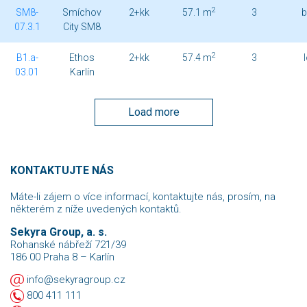
2
SM8-
Smíchov
2+kk
57.1 m
3
b
07.3.1
City SM8
2
B1.a-
Ethos
2+kk
57.4 m
3
03.01
Karlín
Load more
KONTAKTUJTE NÁS
Máte-li zájem o více informací, kontaktujte nás, prosím, na
některém z níže uvedených kontaktů.
Sekyra Group, a. s.
Rohanské nábřeží 721/39
186 00 Praha 8 – Karlín
info@sekyragroup.cz
800 411 111