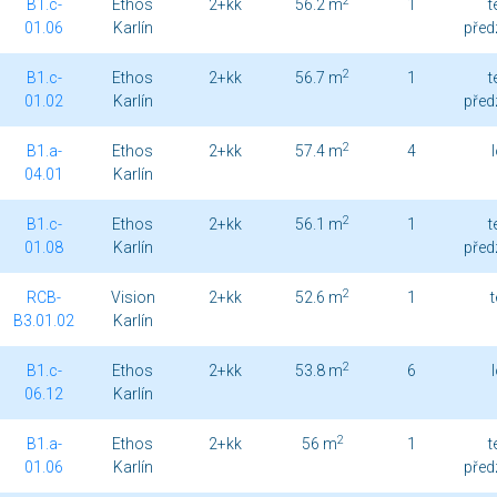
2
B1.c-
Ethos
2+kk
56.2 m
1
t
01.06
Karlín
před
2
B1.c-
Ethos
2+kk
56.7 m
1
t
01.02
Karlín
před
2
B1.a-
Ethos
2+kk
57.4 m
4
04.01
Karlín
2
B1.c-
Ethos
2+kk
56.1 m
1
t
01.08
Karlín
před
2
RCB-
Vision
2+kk
52.6 m
1
B3.01.02
Karlín
2
B1.c-
Ethos
2+kk
53.8 m
6
06.12
Karlín
2
B1.a-
Ethos
2+kk
56 m
1
t
01.06
Karlín
před