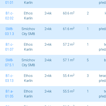
01.01
Karlín
před
2
B1.c-
Ethos
2+kk
60.6 m
2
02.02
Karlín
2
SM8-
Smíchov
2+kk
61.6 m
1
před
03.1.3
City SM8
2
B1.c-
Ethos
2+kk
57.2 m
1
t
01.07
Karlín
před
2
SM8-
Smíchov
2+kk
57.1 m
5
b
07.5.1
City SM8
2
B1.c-
Ethos
2+kk
55.4 m
3
teras
03.13
Karlín
před
2
B1.a-
Ethos
2+kk
55.5 m
1
t
01.05
Karlín
před