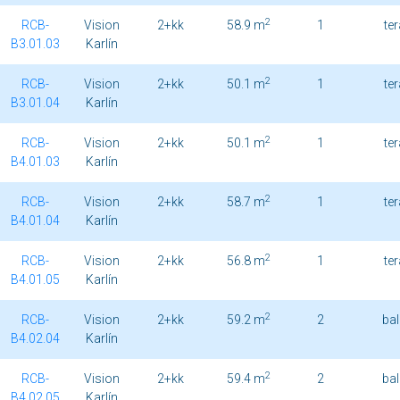
2
RCB-
Vision
2+kk
58.9 m
1
te
B3.01.03
Karlín
2
RCB-
Vision
2+kk
50.1 m
1
te
B3.01.04
Karlín
2
RCB-
Vision
2+kk
50.1 m
1
te
B4.01.03
Karlín
2
RCB-
Vision
2+kk
58.7 m
1
te
B4.01.04
Karlín
2
RCB-
Vision
2+kk
56.8 m
1
te
B4.01.05
Karlín
2
RCB-
Vision
2+kk
59.2 m
2
ba
B4.02.04
Karlín
2
RCB-
Vision
2+kk
59.4 m
2
ba
B4.02.05
Karlín