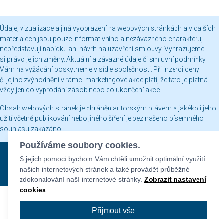
Údaje, vizualizace a jiná vyobrazení na webových stránkách a v dalších
materiálech jsou pouze informativního a nezávazného charakteru,
nepředstavují nabídku ani návrh na uzavření smlouvy. Vyhrazujeme
si právo jejich změny. Aktuální a závazné údaje či smluvní podmínky
Vám na vyžádání poskytneme v sídle společnosti. Při inzerci ceny
či jejího zvýhodnění v rámci marketingové akce platí, že tato je platná
vždy jen do vyprodání zásob nebo do ukončení akce.
Obsah webových stránek je chráněn autorským právem a jakékoli jeho
užití včetně publikování nebo jiného šíření je bez našeho písemného
souhlasu zakázáno.
Používáme soubory cookies.
Sekyra Group © 2026
S jejich pomocí bychom Vám chtěli umožnit optimální využití
Nastavení cookies
našich internetových stránek a také provádět průběžné
Všechna práva vyhrazena. Provozovatel Sekyra Group
zdokonalování naší internetové stránky.
Zobrazit nastavení
cookies
.
Přijmout vše