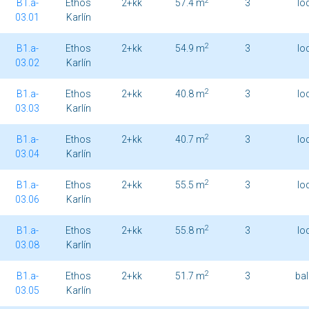
2
B1.a-
Ethos
2+kk
57.4 m
3
lo
03.01
Karlín
2
B1.a-
Ethos
2+kk
54.9 m
3
lo
03.02
Karlín
2
B1.a-
Ethos
2+kk
40.8 m
3
lo
03.03
Karlín
2
B1.a-
Ethos
2+kk
40.7 m
3
lo
03.04
Karlín
2
B1.a-
Ethos
2+kk
55.5 m
3
lo
03.06
Karlín
2
B1.a-
Ethos
2+kk
55.8 m
3
lo
03.08
Karlín
2
B1.a-
Ethos
2+kk
51.7 m
3
ba
03.05
Karlín