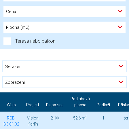
Cena
Plocha (m2)
Terasa nebo balkon
Seřazení
Zobrazení
Podlahová
Číslo
Projekt
Dispozice
plocha
Podlaží
Příslu
2
RCB-
Vision
2+kk
52.6 m
1
te
B3.01.02
Karlín