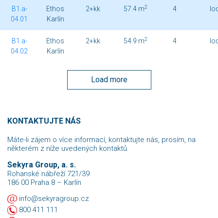
2
B1.a-
Ethos
2+kk
57.4 m
4
lo
04.01
Karlín
2
B1.a-
Ethos
2+kk
54.9 m
4
lo
04.02
Karlín
Load more
KONTAKTUJTE NÁS
Máte-li zájem o více informací, kontaktujte nás, prosím, na
některém z níže uvedených kontaktů.
Sekyra Group, a. s.
Rohanské nábřeží 721/39
186 00 Praha 8 – Karlín
info@sekyragroup.cz
800 411 111