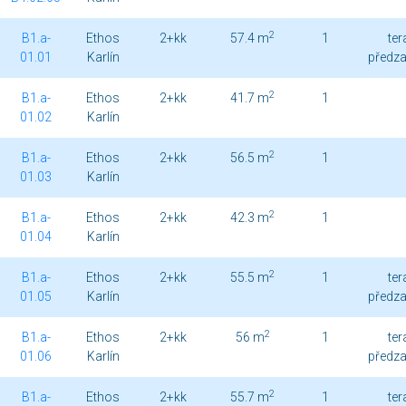
2
B1.a-
Ethos
2+kk
57.4 m
1
ter
01.01
Karlín
předz
2
B1.a-
Ethos
2+kk
41.7 m
1
01.02
Karlín
2
B1.a-
Ethos
2+kk
56.5 m
1
01.03
Karlín
2
B1.a-
Ethos
2+kk
42.3 m
1
01.04
Karlín
2
B1.a-
Ethos
2+kk
55.5 m
1
ter
01.05
Karlín
předz
2
B1.a-
Ethos
2+kk
56 m
1
ter
01.06
Karlín
předz
2
B1.a-
Ethos
2+kk
55.7 m
1
ter