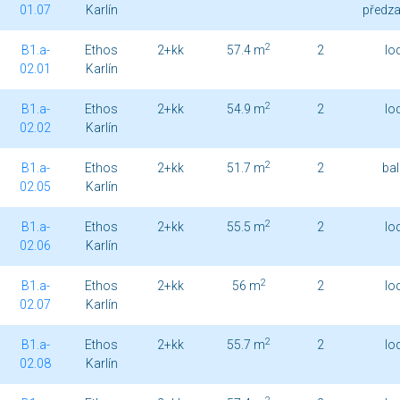
01.07
Karlín
předz
2
B1.a-
Ethos
2+kk
57.4 m
2
lo
02.01
Karlín
2
B1.a-
Ethos
2+kk
54.9 m
2
lo
02.02
Karlín
2
B1.a-
Ethos
2+kk
51.7 m
2
ba
02.05
Karlín
2
B1.a-
Ethos
2+kk
55.5 m
2
lo
02.06
Karlín
2
B1.a-
Ethos
2+kk
56 m
2
lo
02.07
Karlín
2
B1.a-
Ethos
2+kk
55.7 m
2
lo
02.08
Karlín