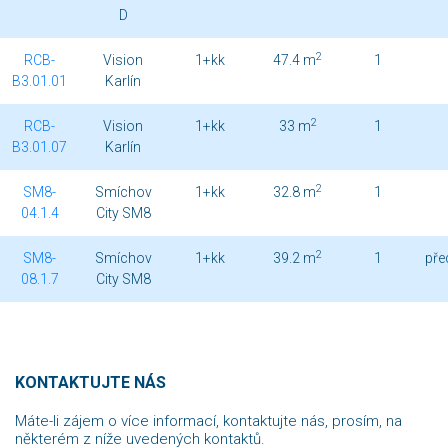
D
2
RCB-
Vision
1+kk
47.4 m
1
B3.01.01
Karlín
2
RCB-
Vision
1+kk
33 m
1
B3.01.07
Karlín
2
SM8-
Smíchov
1+kk
32.8 m
1
04.1.4
City SM8
2
SM8-
Smíchov
1+kk
39.2 m
1
pře
08.1.7
City SM8
KONTAKTUJTE NÁS
Máte-li zájem o více informací, kontaktujte nás, prosím, na
některém z níže uvedených kontaktů.