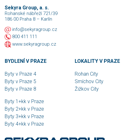
Sekyra Group, a. s.
Rohanské nábřeží 721/39
186 00 Praha 8 – Karlín
info@sekyragroup.cz
800 411 111
www.sekyragroup.cz
BYDLENÍ V PRAZE
LOKALITY V PRAZE
Byty v Praze 4
Rohan City
Byty v Praze 5
Smíchov City
Byty v Praze 8
Žižkov City
Byty 1+kk v Praze
Byty 2+kk v Praze
Byty 3+kk v Praze
Byty 4+kk v Praze