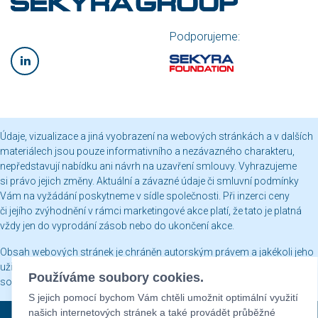
Podporujeme:
Údaje, vizualizace a jiná vyobrazení na webových stránkách a v dalších
materiálech jsou pouze informativního a nezávazného charakteru,
nepředstavují nabídku ani návrh na uzavření smlouvy. Vyhrazujeme
si právo jejich změny. Aktuální a závazné údaje či smluvní podmínky
Vám na vyžádání poskytneme v sídle společnosti. Při inzerci ceny
či jejího zvýhodnění v rámci marketingové akce platí, že tato je platná
vždy jen do vyprodání zásob nebo do ukončení akce.
Obsah webových stránek je chráněn autorským právem a jakékoli jeho
užití včetně publikování nebo jiného šíření je bez našeho písemného
Používáme soubory cookies.
souhlasu zakázáno.
S jejich pomocí bychom Vám chtěli umožnit optimální využití
našich internetových stránek a také provádět průběžné
Sekyra Group © 2026