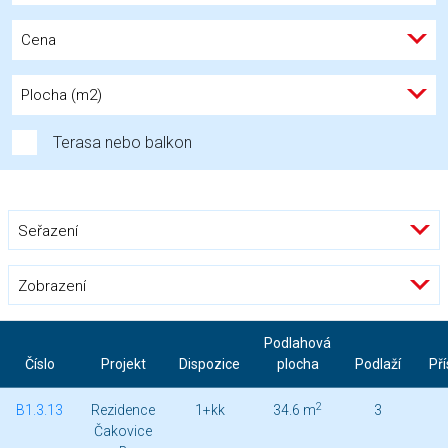
Cena
Plocha (m2)
Terasa nebo balkon
Seřazení
Zobrazení
Podlahová
Číslo
Projekt
Dispozice
plocha
Podlaží
Pří
2
B1.3.13
Rezidence
1+kk
34.6 m
3
Čakovice