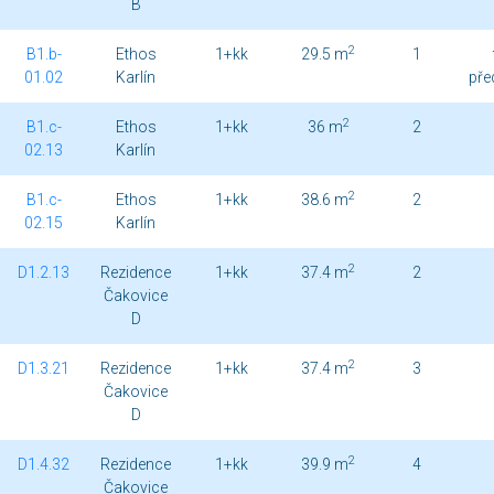
B
2
B1.b-
Ethos
1+kk
29.5 m
1
01.02
Karlín
pře
2
B1.c-
Ethos
1+kk
36 m
2
02.13
Karlín
2
B1.c-
Ethos
1+kk
38.6 m
2
02.15
Karlín
2
D1.2.13
Rezidence
1+kk
37.4 m
2
Čakovice
D
2
D1.3.21
Rezidence
1+kk
37.4 m
3
Čakovice
D
2
D1.4.32
Rezidence
1+kk
39.9 m
4
Čakovice