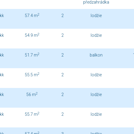
předzahrádka
2
kk
57.4 m
2
lodžie
2
kk
54.9 m
2
lodžie
2
kk
51.7 m
2
balkon
2
kk
55.5 m
2
lodžie
2
kk
56 m
2
lodžie
2
kk
55.7 m
2
lodžie
2