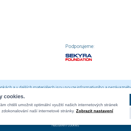
Podporujeme:
ránkách a v dalších materiálech jsou pouze informativního a nezávaznéh
ny. Aktuální a závazné údaje či smluvní podmínky Vám na vyžádání poskyt
 cookies.
je platná vždy jen do vyprodání zásob nebo do ukončení akce.
m chtěli umožnit optimální využití našich internetových stránek
a jakékoli jeho užití včetně publikování nebo jiného šíření je bez na
 zdokonalování naší internetové stránky.
Zobrazit nastavení
Nastavení cookies