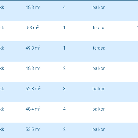
2
kk
48.3 m
4
balkon
2
kk
53 m
1
terasa
2
kk
49.3 m
1
terasa
2
kk
48.3 m
2
balkon
2
kk
52.3 m
3
balkon
2
kk
48.4 m
4
balkon
2
kk
53.5 m
2
balkon