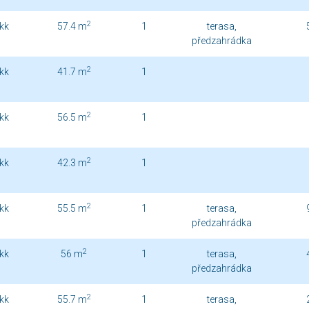
2
kk
57.4 m
1
terasa,
předzahrádka
2
kk
41.7 m
1
2
kk
56.5 m
1
2
kk
42.3 m
1
2
kk
55.5 m
1
terasa,
předzahrádka
2
kk
56 m
1
terasa,
předzahrádka
2
kk
55.7 m
1
terasa,