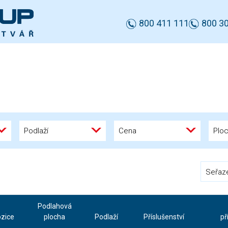
800 411 111
800 30
Podlaží
Cena
Plo
Seřaz
Podlahová
ozice
plocha
Podlaží
Příslušenství
př