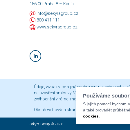
186 00 Praha 8 – Karlín
info@sekyragroup.cz
800 411 111
www.sekyragroup.cz
Údaje, vizualizace a jiná vyobrazení na webových st
na uzavření smlouvy. Vyhrazujeme si právo jejich změ
Používáme soubory
zvýhodnění v rámci marketingové akce platí, že tato 
S jejich pomocí bychom Vá
Obsah webových stránek je chráněn autorským právem 
a také provádět průběžné
cookies
.
Sekyra Group © 2026