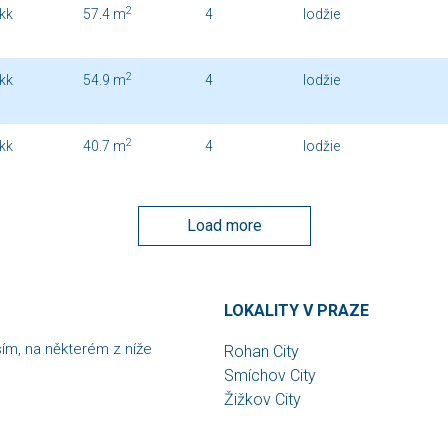
2
kk
57.4 m
4
lodžie
2
kk
54.9 m
4
lodžie
2
kk
40.7 m
4
lodžie
Load more
LOKALITY V PRAZE
sím, na některém z níže
Rohan City
Smíchov City
Žižkov City