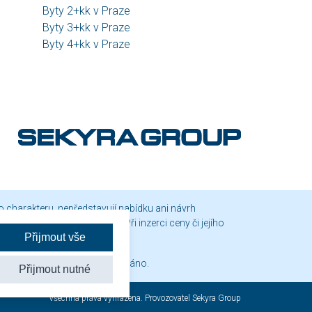
Byty 2+kk v Praze
Byty 3+kk v Praze
Byty 4+kk v Praze
o charakteru, nepředstavují nabídku ani návrh
neme v sídle společnosti. Při inzerci ceny či jejího
Přijmout vše
šeho písemného souhlasu zakázáno.
Přijmout nutné
Všechna práva vyhrazena. Provozovatel Sekyra Group