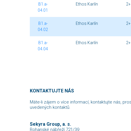
B1.a-
Ethos Karlín
2+
04.01
B1.a-
Ethos Karlín
2+
04.02
B1.a-
Ethos Karlín
2+
04.04
KONTAKTUJTE NÁS
Máte-li zájem o více informací, kontaktujte nás, pro
uvedených kontaktů.
Sekyra Group, a. s.
Rohanské nábřeží 721/39