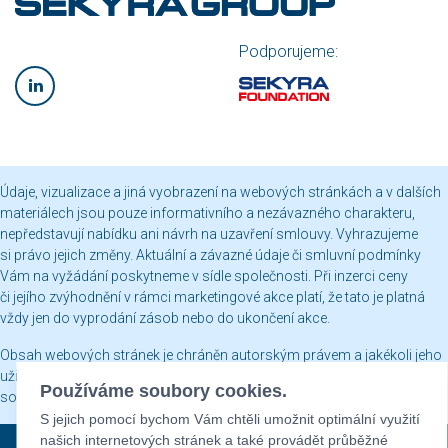
Podporujeme:
Údaje, vizualizace a jiná vyobrazení na webových stránkách a v dalších
materiálech jsou pouze informativního a nezávazného charakteru,
nepředstavují nabídku ani návrh na uzavření smlouvy. Vyhrazujeme
si právo jejich změny. Aktuální a závazné údaje či smluvní podmínky
Vám na vyžádání poskytneme v sídle společnosti. Při inzerci ceny
či jejího zvýhodnění v rámci marketingové akce platí, že tato je platná
vždy jen do vyprodání zásob nebo do ukončení akce.
Obsah webových stránek je chráněn autorským právem a jakékoli jeho
užití včetně publikování nebo jiného šíření je bez našeho písemného
Používáme soubory cookies.
souhlasu zakázáno.
S jejich pomocí bychom Vám chtěli umožnit optimální využití
našich internetových stránek a také provádět průběžné
Sekyra Group © 2026