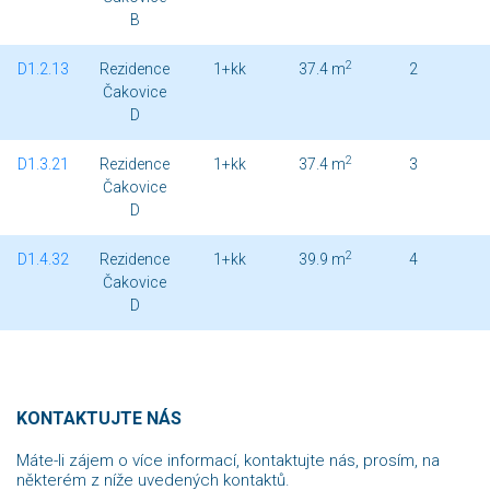
B
2
D1.2.13
Rezidence
1+kk
37.4 m
2
Čakovice
D
2
D1.3.21
Rezidence
1+kk
37.4 m
3
Čakovice
D
2
D1.4.32
Rezidence
1+kk
39.9 m
4
Čakovice
D
KONTAKTUJTE NÁS
Máte-li zájem o více informací, kontaktujte nás, prosím, na
některém z níže uvedených kontaktů.