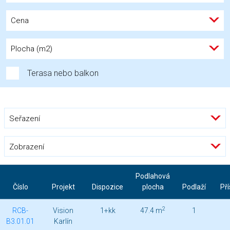
Cena
Plocha (m2)
Terasa nebo balkon
Seřazení
Zobrazení
Podlahová
Číslo
Projekt
Dispozice
plocha
Podlaží
Pří
2
RCB-
Vision
1+kk
47.4 m
1
B3.01.01
Karlín