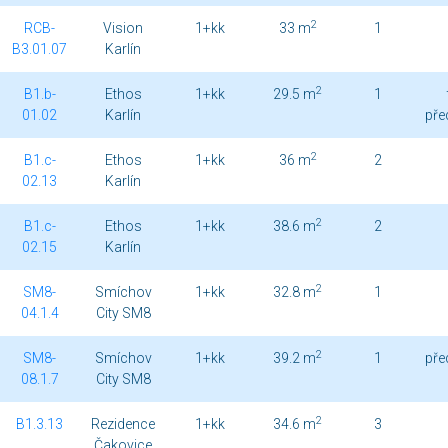
2
RCB-
Vision
1+kk
33 m
1
B3.01.07
Karlín
2
B1.b-
Ethos
1+kk
29.5 m
1
01.02
Karlín
pře
2
B1.c-
Ethos
1+kk
36 m
2
02.13
Karlín
2
B1.c-
Ethos
1+kk
38.6 m
2
02.15
Karlín
2
SM8-
Smíchov
1+kk
32.8 m
1
04.1.4
City SM8
2
SM8-
Smíchov
1+kk
39.2 m
1
pře
08.1.7
City SM8
2
B1.3.13
Rezidence
1+kk
34.6 m
3
Čakovice