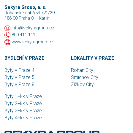
Sekyra Group, a. s.
Rohanské nábřeží 721/39
186 00 Praha 8 – Karlín
info@sekyragroup.cz
800 411 111
www.sekyragroup.cz
BYDLENÍ V PRAZE
LOKALITY V PRAZE
Byty v Praze 4
Rohan City
Byty v Praze 5
Smíchov City
Byty v Praze 8
Žižkov City
Byty 1+kk v Praze
Byty 2+kk v Praze
Byty 3+kk v Praze
Byty 4+kk v Praze