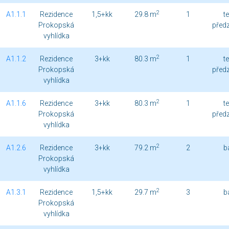
2
A1.1.1
Rezidence
1,5+kk
29.8 m
1
t
Prokopská
před
vyhlídka
2
A1.1.2
Rezidence
3+kk
80.3 m
1
t
Prokopská
před
vyhlídka
2
A1.1.6
Rezidence
3+kk
80.3 m
1
t
Prokopská
před
vyhlídka
2
A1.2.6
Rezidence
3+kk
79.2 m
2
b
Prokopská
vyhlídka
2
A1.3.1
Rezidence
1,5+kk
29.7 m
3
b
Prokopská
vyhlídka