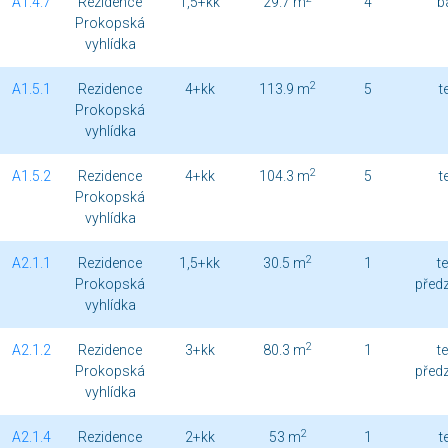
A1.4.7
Rezidence
1,5+kk
29.7 m
4
b
Prokopská
vyhlídka
2
A1.5.1
Rezidence
4+kk
113.9 m
5
t
Prokopská
vyhlídka
2
A1.5.2
Rezidence
4+kk
104.3 m
5
t
Prokopská
vyhlídka
2
A2.1.1
Rezidence
1,5+kk
30.5 m
1
t
Prokopská
před
vyhlídka
2
A2.1.2
Rezidence
3+kk
80.3 m
1
t
Prokopská
před
vyhlídka
2
A2.1.4
Rezidence
2+kk
53 m
1
t