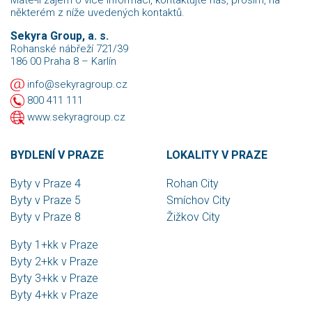
Máte-li zájem o více informací, kontaktujte nás, prosím, na
některém z níže uvedených kontaktů.
Sekyra Group, a. s.
Rohanské nábřeží 721/39
186 00 Praha 8 – Karlín
info@sekyragroup.cz
800 411 111
www.sekyragroup.cz
BYDLENÍ V PRAZE
LOKALITY V PRAZE
Byty v Praze 4
Rohan City
Byty v Praze 5
Smíchov City
Byty v Praze 8
Žižkov City
Byty 1+kk v Praze
Byty 2+kk v Praze
Byty 3+kk v Praze
Byty 4+kk v Praze