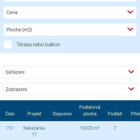
Cena
Plocha (m2)
Terasa nebo balkon
Seřazení
Zobrazení
Podlahová
Číslo
Projekt
Dispozice
plocha
Podlaží
Přís
2
701
Nekázanka
159.20 m
7
17