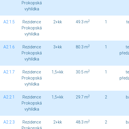
Prokopská
vyhlídka
2
A2.1.5
Rezidence
2+kk
49.3 m
1
t
Prokopská
vyhlídka
2
A2.1.6
Rezidence
3+kk
80.3 m
1
t
Prokopská
před
vyhlídka
2
A2.1.7
Rezidence
1,5+kk
30.5 m
1
t
Prokopská
před
vyhlídka
2
A2.2.1
Rezidence
1,5+kk
29.7 m
2
b
Prokopská
vyhlídka
2
A2.2.3
Rezidence
2+kk
48.3 m
2
b
Prokopská