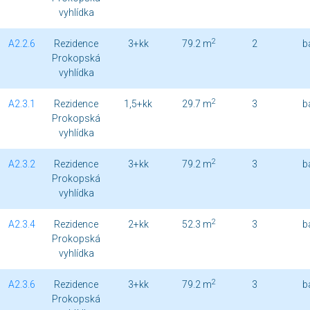
vyhlídka
2
A2.2.6
Rezidence
3+kk
79.2 m
2
b
Prokopská
vyhlídka
2
A2.3.1
Rezidence
1,5+kk
29.7 m
3
b
Prokopská
vyhlídka
2
A2.3.2
Rezidence
3+kk
79.2 m
3
b
Prokopská
vyhlídka
2
A2.3.4
Rezidence
2+kk
52.3 m
3
b
Prokopská
vyhlídka
2
A2.3.6
Rezidence
3+kk
79.2 m
3
b
Prokopská