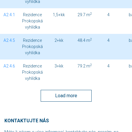
vyhlídka
2
A2.4.1
Rezidence
1,5+kk
29.7 m
4
b
Prokopská
vyhlídka
2
A2.4.5
Rezidence
2+kk
48.4 m
4
b
Prokopská
vyhlídka
2
A2.4.6
Rezidence
3+kk
79.2 m
4
b
Prokopská
vyhlídka
Load more
KONTAKTUJTE NÁS