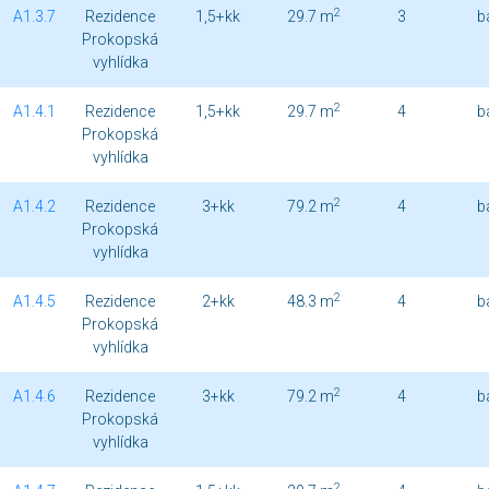
2
A1.3.7
Rezidence
1,5+kk
29.7 m
3
b
Prokopská
vyhlídka
2
A1.4.1
Rezidence
1,5+kk
29.7 m
4
b
Prokopská
vyhlídka
2
A1.4.2
Rezidence
3+kk
79.2 m
4
b
Prokopská
vyhlídka
2
A1.4.5
Rezidence
2+kk
48.3 m
4
b
Prokopská
vyhlídka
2
A1.4.6
Rezidence
3+kk
79.2 m
4
b
Prokopská
vyhlídka
2