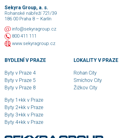
Sekyra Group, a. s.
Rohanské nábřeží 721/39
186 00 Praha 8 – Karlín
info@sekyragroup.cz
800 411 111
www.sekyragroup.cz
BYDLENÍ V PRAZE
LOKALITY V PRAZE
Byty v Praze 4
Rohan City
Byty v Praze 5
Smíchov City
Byty v Praze 8
Žižkov City
Byty 1+kk v Praze
Byty 2+kk v Praze
Byty 3+kk v Praze
Byty 4+kk v Praze