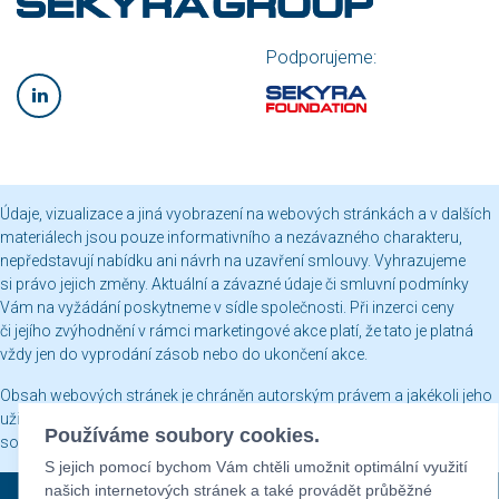
Podporujeme:
Údaje, vizualizace a jiná vyobrazení na webových stránkách a v dalších
materiálech jsou pouze informativního a nezávazného charakteru,
nepředstavují nabídku ani návrh na uzavření smlouvy. Vyhrazujeme
si právo jejich změny. Aktuální a závazné údaje či smluvní podmínky
Vám na vyžádání poskytneme v sídle společnosti. Při inzerci ceny
či jejího zvýhodnění v rámci marketingové akce platí, že tato je platná
vždy jen do vyprodání zásob nebo do ukončení akce.
Obsah webových stránek je chráněn autorským právem a jakékoli jeho
užití včetně publikování nebo jiného šíření je bez našeho písemného
Používáme soubory cookies.
souhlasu zakázáno.
S jejich pomocí bychom Vám chtěli umožnit optimální využití
našich internetových stránek a také provádět průběžné
Sekyra Group © 2026