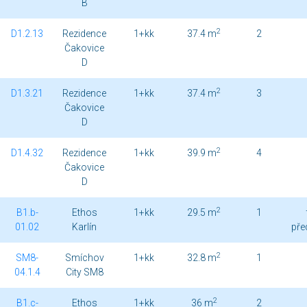
B
2
D1.2.13
Rezidence
1+kk
37.4 m
2
Čakovice
D
2
D1.3.21
Rezidence
1+kk
37.4 m
3
Čakovice
D
2
D1.4.32
Rezidence
1+kk
39.9 m
4
Čakovice
D
2
B1.b-
Ethos
1+kk
29.5 m
1
01.02
Karlín
pře
2
SM8-
Smíchov
1+kk
32.8 m
1
04.1.4
City SM8
2
B1.c-
Ethos
1+kk
36 m
2