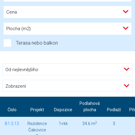
Cena
Plocha (m2)
Terasa nebo balkon
Od nejlevnějšího
Zobrazení
Podlahová
Číslo
Projekt
Dispozice
plocha
Podlaží
Pří
2
B1.3.13
Rezidence
1+kk
34.6 m
3
Čakovice