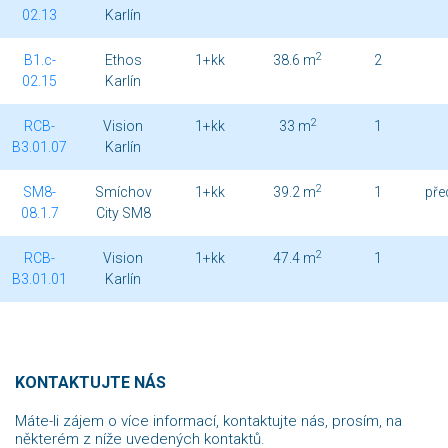
02.13
Karlín
2
B1.c-
Ethos
1+kk
38.6 m
2
02.15
Karlín
2
RCB-
Vision
1+kk
33 m
1
B3.01.07
Karlín
2
SM8-
Smíchov
1+kk
39.2 m
1
pře
08.1.7
City SM8
2
RCB-
Vision
1+kk
47.4 m
1
B3.01.01
Karlín
KONTAKTUJTE NÁS
Máte-li zájem o více informací, kontaktujte nás, prosím, na
některém z níže uvedených kontaktů.