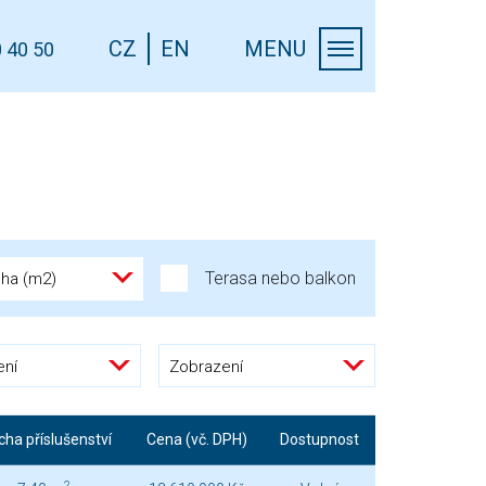
CZ
EN
MENU
 40 50
Terasa nebo balkon
cha (m2)
ení
Zobrazení
cha příslušenství
Cena (vč. DPH)
Dostupnost
2