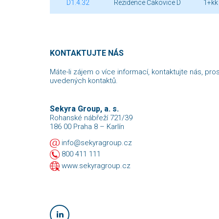
D1.4.32
Rezidence Čakovice D
1+kk
KONTAKTUJTE NÁS
Máte-li zájem o více informací, kontaktujte nás, pro
uvedených kontaktů.
Sekyra Group, a. s.
Rohanské nábřeží 721/39
186 00 Praha 8 – Karlín
info@sekyragroup.cz
800 411 111
www.sekyragroup.cz