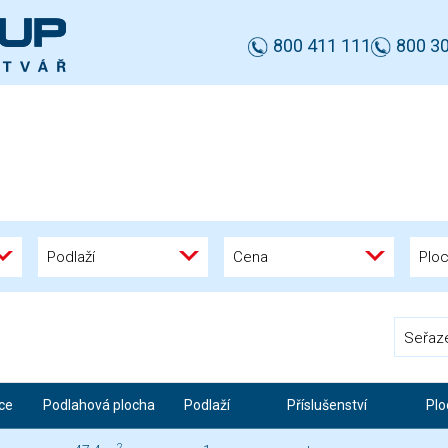
800 411 111
800 30
Podlaží
Cena
Plo
Seřaz
ce
Podlahová plocha
Podlaží
Příslušenství
Plo
2