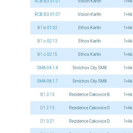
RCB-B3.01.01
Vision Karlín
1+kk
RCB-B3.01.07
Vision Karlín
1+kk
B1.b-01.02
Ethos Karlín
1+kk
B1.c-02.13
Ethos Karlín
1+kk
B1.c-02.15
Ethos Karlín
1+kk
SM8-04.1.4
Smíchov City SM8
1+kk
SM8-08.1.7
Smíchov City SM8
1+kk
B1.3.13
Rezidence Čakovice B
1+kk
D1.2.13
Rezidence Čakovice D
1+kk
D1.3.21
Rezidence Čakovice D
1+kk