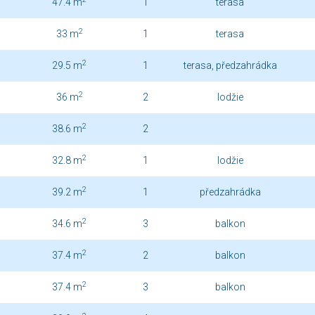
47.4 m
1
terasa
2
33 m
1
terasa
2
29.5 m
1
terasa, předzahrádka
2
36 m
2
lodžie
2
38.6 m
2
2
32.8 m
1
lodžie
2
39.2 m
1
předzahrádka
2
34.6 m
3
balkon
2
37.4 m
2
balkon
2
37.4 m
3
balkon