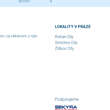
2
39.9 m
4
LOKALITY V PRAZE
sím, na některém z níže
Rohan City
Smíchov City
Žižkov City
Podporujeme: