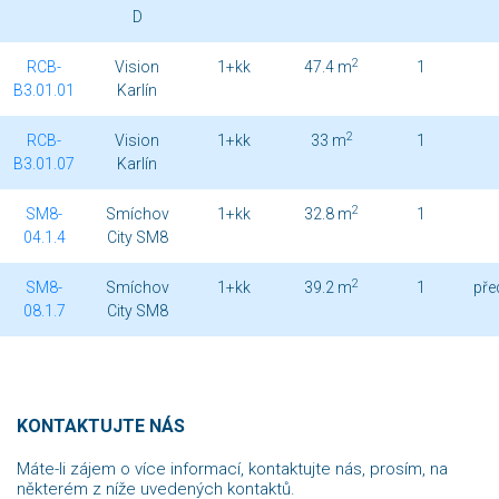
D
2
RCB-
Vision
1+kk
47.4 m
1
B3.01.01
Karlín
2
RCB-
Vision
1+kk
33 m
1
B3.01.07
Karlín
2
SM8-
Smíchov
1+kk
32.8 m
1
04.1.4
City SM8
2
SM8-
Smíchov
1+kk
39.2 m
1
pře
08.1.7
City SM8
KONTAKTUJTE NÁS
Máte-li zájem o více informací, kontaktujte nás, prosím, na
některém z níže uvedených kontaktů.