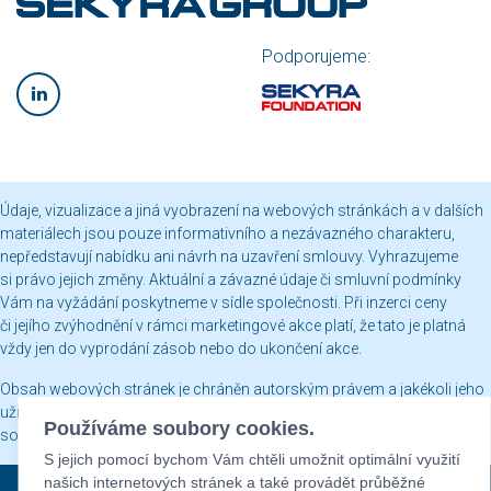
Podporujeme:
Údaje, vizualizace a jiná vyobrazení na webových stránkách a v dalších
materiálech jsou pouze informativního a nezávazného charakteru,
nepředstavují nabídku ani návrh na uzavření smlouvy. Vyhrazujeme
si právo jejich změny. Aktuální a závazné údaje či smluvní podmínky
Vám na vyžádání poskytneme v sídle společnosti. Při inzerci ceny
či jejího zvýhodnění v rámci marketingové akce platí, že tato je platná
vždy jen do vyprodání zásob nebo do ukončení akce.
Obsah webových stránek je chráněn autorským právem a jakékoli jeho
užití včetně publikování nebo jiného šíření je bez našeho písemného
Používáme soubory cookies.
souhlasu zakázáno.
S jejich pomocí bychom Vám chtěli umožnit optimální využití
našich internetových stránek a také provádět průběžné
Sekyra Group © 2026