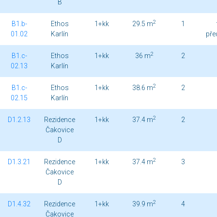
B
2
B1.b-
Ethos
1+kk
29.5 m
1
01.02
Karlín
pře
2
B1.c-
Ethos
1+kk
36 m
2
02.13
Karlín
2
B1.c-
Ethos
1+kk
38.6 m
2
02.15
Karlín
2
D1.2.13
Rezidence
1+kk
37.4 m
2
Čakovice
D
2
D1.3.21
Rezidence
1+kk
37.4 m
3
Čakovice
D
2
D1.4.32
Rezidence
1+kk
39.9 m
4
Čakovice