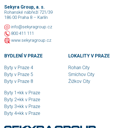
Sekyra Group, a. s.
Rohanské nábřeží 721/39
186 00 Praha 8 – Karlín
info@sekyragroup.cz
800 411 111
www.sekyragroup.cz
BYDLENÍ V PRAZE
LOKALITY V PRAZE
Byty v Praze 4
Rohan City
Byty v Praze 5
Smíchov City
Byty v Praze 8
Žižkov City
Byty 1+kk v Praze
Byty 2+kk v Praze
Byty 3+kk v Praze
Byty 4+kk v Praze