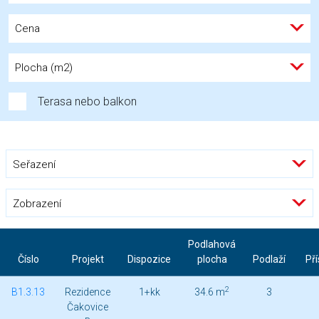
Cena
Plocha (m2)
Terasa nebo balkon
Seřazení
Zobrazení
Podlahová
Číslo
Projekt
Dispozice
plocha
Podlaží
Pří
2
B1.3.13
Rezidence
1+kk
34.6 m
3
Čakovice