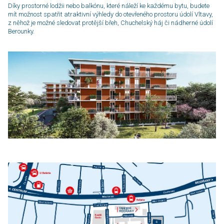
Díky prostorné lodžii nebo balkónu, které náleží ke každému bytu, budete
mít mož­nost spatřit atraktivní výhledy do otevřeného prostoru údolí Vltavy,
z něhož je možné sledovat protější břeh, Chuchelský háj či nádherné údolí
Berounky.