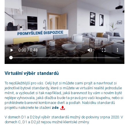
Virtuální výběr standardů
To nejdůležitější pro vás. Celý byt si můžete sami projít a navrhnout si
jednotlivé by­to­vé standardy, které si můžete ve virtuální realitě jednoduše
měnit, a vyzkoušet si tak například, jaká barevnost by vám v novém bytě
nejlépe vyhovovala, jaká dlažba bude ta pravá pro vaši koupelnu, nebo si
prohlédnete barevné kombinace dveří a podlah. Nabídku standardů
projektu naleznete ke stažení
zde
.
V domech D1 a D2 byl výběr standardů možný do poloviny srpna 2020. V
domech C, D1 a D2 již nejsou možné klientské změny.