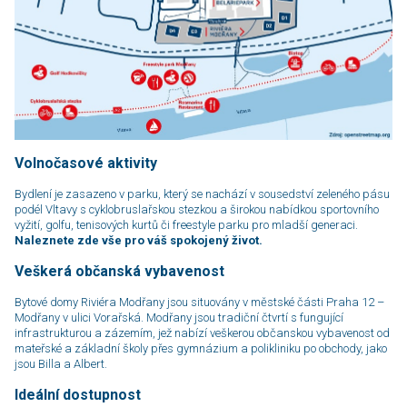
Volnočasové aktivity
Bydlení je zasazeno v parku, který se nachází v sousedství zeleného pásu
podél Vltavy s cyklobruslařskou stezkou a širokou nabídkou sportovního
vyžití, golfu, te­nis­ových kurtů či freestyle parku pro mladší generaci.
Naleznete zde vše pro váš spo­ko­je­ný život.
Veškerá občanská vybavenost
Bytové domy Riviéra Modřany jsou situovány v městské části Praha 12 –
Modřany v ulici Vorařská. Modřany jsou tradiční čtvrtí s fungující
infrastrukturou a zázemím, jež nabízí veškerou občanskou vybavenost od
mateřské a základní školy přes gym­náz­ium a polikliniku po obchody, jako
jsou Billa a Albert.
Ideální dostupnost