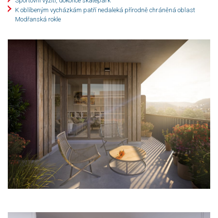
Sportovní vyžití, dokonce skatepark
K oblíbeným vycházkám patří nedaleká přírodně chráněná oblast
Modřanská rokle