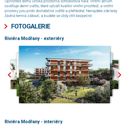
Uprostřed domu vzniká prostorná schodišťová hala. Vnitřní atrium
osvětluje denní světlo, které vytváří kvalitní vnitřní prostředí, a vnitřní
prostory jsou proto dostatečně světlé a pře­hled­né. Nenajdete zde tedy
žádná temná zákoutí, a budete se vždy cítit bezpečně.
FOTOGALERIE
Riviéra Modřany - exteriéry
Riviéra Modřany - interiéry