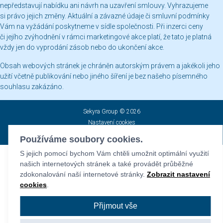
nepředstavují nabídku ani návrh na uzavření smlouvy. Vyhrazujeme
si právo jejich změny. Aktuální a závazné údaje či smluvní podmínky
Vám na vyžádání poskytneme v sídle společnosti. Při inzerci ceny
či jejího zvýhodnění v rámci marketingové akce platí, že tato je platná
vždy jen do vyprodání zásob nebo do ukončení akce.
Obsah webových stránek je chráněn autorským právem a jakékoli jeho
užití včetně publikování nebo jiného šíření je bez našeho písemného
souhlasu zakázáno.
Sekyra Group © 2026
Nastavení cookies
Všechna práva vyhrazena. Provozovatel Sekyra Group
Používáme soubory cookies.
S jejich pomocí bychom Vám chtěli umožnit optimální využití
našich internetových stránek a také provádět průběžné
zdokonalování naší internetové stránky.
Zobrazit nastavení
cookies
.
Přijmout vše