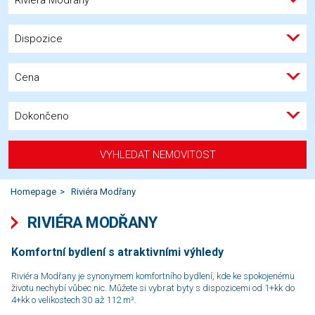
Dispozice
Cena
Dokončeno
VYHLEDAT NEMOVITOST
Homepage
Riviéra Modřany
RIVIÉRA MODŘANY
Komfortní bydlení s atraktivními výhledy
Riviéra Modřany je synonymem komfortního bydlení, kde ke spokojenému
životu nechybí vůbec nic. Můžete si vybrat byty s dispozicemi od 1+kk do
4+kk o ve­li­kos­tech 30 až 112 m².