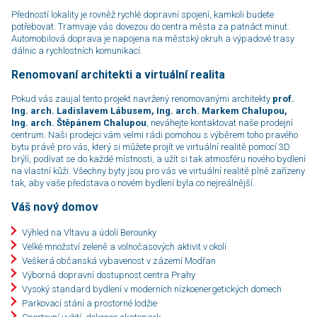
Předností lokality je rovněž rychlé dopravní spojení, kamkoli budete
potřebovat. Tram­va­je vás dovezou do centra města za patnáct minut.
Automobilová doprava je napojena na městský okruh a výpadové trasy
dálnic a rychlostních komunikací.
Renomovaní architekti a virtuální realita
Pokud vás zaujal tento projekt navržený renomovanými architekty
prof.
Ing. arch. Ladislavem Lábusem, Ing. arch. Markem Chalupou,
Ing. arch. Štěpánem Chalupou
, neváhejte kontaktovat naše prodejní
centrum. Naši prodejci vám velmi rádi pomohou s výběrem toho pravého
bytu právě pro vás, který si můžete projít ve virtuální realitě pomocí 3D
brýlí, podívat se do každé místnosti, a užít si tak atmosféru nového byd­le­ní
na vlastní kůži. Všechny byty jsou pro vás ve virtuální realitě plně zařízeny
tak, aby vaše představa o novém bydlení byla co nejreálnější.
Váš nový domov
Výhled na Vltavu a údolí Berounky
Velké množství zeleně a volnočasových aktivit v okolí
Veškerá občanská vybavenost v zázemí Modřan
Výborná dopravní dostupnost centra Prahy
Vysoký standard bydlení v moderních nízkoenergetických domech
Parkovací stání a prostorné lodžie