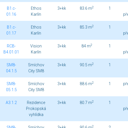
2
B1.c-
Ethos
3+kk
83.6 m
1
01.16
Karlín
př
2
B1.c-
Ethos
3+kk
85.3 m
1
01.17
Karlín
př
2
RCB-
Vision
3+kk
84 m
1
B4.01.01
Karlín
př
2
SM8-
Smíchov
3+kk
90.5 m
1
04.1.5
City SM8
2
SM8-
Smíchov
3+kk
88.6 m
1
př
05.1.5
City SM8
2
A3.1.2
Rezidence
3+kk
80.7 m
1
Prokopská
př
vyhlídka
2
SM8-
Smíchov
3+kk
90.6 m
2