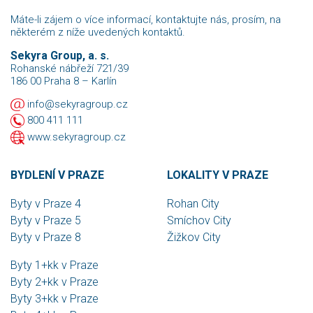
Máte-li zájem o více informací, kontaktujte nás, prosím, na
některém z níže uvedených kontaktů.
Sekyra Group, a. s.
Rohanské nábřeží 721/39
186 00 Praha 8 – Karlín
info@sekyragroup.cz
800 411 111
www.sekyragroup.cz
BYDLENÍ V PRAZE
LOKALITY V PRAZE
Byty v Praze 4
Rohan City
Byty v Praze 5
Smíchov City
Byty v Praze 8
Žižkov City
Byty 1+kk v Praze
Byty 2+kk v Praze
Byty 3+kk v Praze