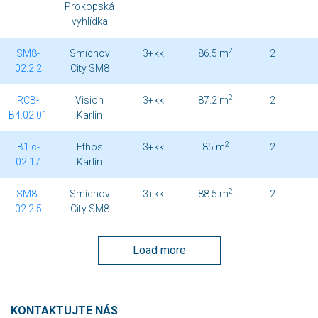
Prokopská
vyhlídka
2
SM8-
Smíchov
3+kk
86.5 m
2
02.2.2
City SM8
2
RCB-
Vision
3+kk
87.2 m
2
B4.02.01
Karlín
2
B1.c-
Ethos
3+kk
85 m
2
02.17
Karlín
2
SM8-
Smíchov
3+kk
88.5 m
2
02.2.5
City SM8
Load more
KONTAKTUJTE NÁS