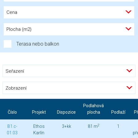
Cena
Plocha (m2)
Terasa nebo balkon
Seřazení
Zobrazení
Podlahová
Číslo
Projekt
Dispozice
plocha
Podlaží
Př
2
B1.c-
Ethos
3+kk
81 m
1
01.03
Karlín
př