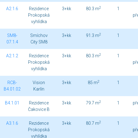
2
A2.1.6
Rezidence
3+kk
80.3 m
1
Prokopská
př
vyhlídka
2
SM8-
Smíchov
3+kk
91.3 m
1
07.1.4
City SM8
2
A2.1.2
Rezidence
3+kk
80.3 m
1
Prokopská
př
vyhlídka
2
RCB-
Vision
3+kk
85 m
1
B4.01.02
Karlín
2
B4.1.01
Rezidence
3+kk
79.7 m
1
př
Čakovice B
2
A3.1.6
Rezidence
3+kk
80.7 m
1
Prokopská
př
vyhlídka