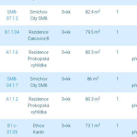
2
SM8-
Smíchov
3+kk
82.4 m
1
07.1.2
City SM8
2
B1.1.04
Rezidence
3+kk
79.5 m
1
Čakovice B
2
A1.1.6
Rezidence
3+kk
80.3 m
1
Prokopská
př
vyhlídka
2
SM8-
Smíchov
3+kk
86 m
1
04.1.7
City SM8
př
2
A1.1.2
Rezidence
3+kk
80.3 m
1
Prokopská
př
vyhlídka
2
B1.c-
Ethos
3+kk
73.1 m
1
01.09
Karlín
př