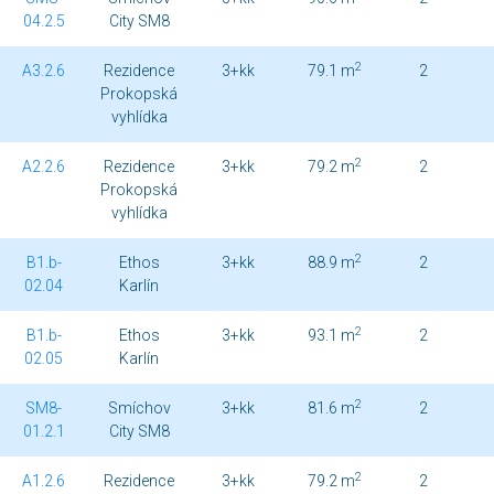
04.2.5
City SM8
2
A3.2.6
Rezidence
3+kk
79.1 m
2
Prokopská
vyhlídka
2
A2.2.6
Rezidence
3+kk
79.2 m
2
Prokopská
vyhlídka
2
B1.b-
Ethos
3+kk
88.9 m
2
02.04
Karlín
2
B1.b-
Ethos
3+kk
93.1 m
2
02.05
Karlín
2
SM8-
Smíchov
3+kk
81.6 m
2
01.2.1
City SM8
2
A1.2.6
Rezidence
3+kk
79.2 m
2