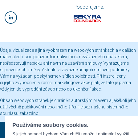
Podporujeme:
Údaje, vizualizace a jiná vyobrazení na webových stránkách a v dalších
materiálech jsou pouze informativního a nezávazného charakteru,
nepředstavují nabídku ani návrh na uzavření smlouvy. Vyhrazujeme
si právo jejich změny. Aktuální a závazné údaje či smluvní podmínky
Vám na vyžádání poskytneme v sídle společnosti. Při inzerci ceny
či jejího zvýhodnění v rámci marketingové akce platí, že tato je platná
vždy jen do vyprodání zásob nebo do ukončení akce.
Obsah webových stránek je chráněn autorským právem a jakékoli jeho
užití včetně publikování nebo jiného šíření je bez našeho písemného
souhlasu zakázáno.
Používáme soubory cookies.
Sekyra Group © 2026
S jejich pomocí bychom Vám chtěli umožnit optimální využití
Nastavení cookies