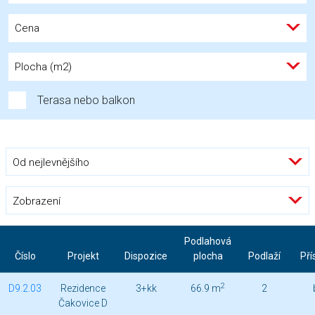
Cena
Plocha (m2)
Terasa nebo balkon
Od nejlevnějšího
Zobrazení
Podlahová
Číslo
Projekt
Dispozice
plocha
Podlaží
Pří
2
D9.2.03
Rezidence
3+kk
66.9 m
2
Čakovice D