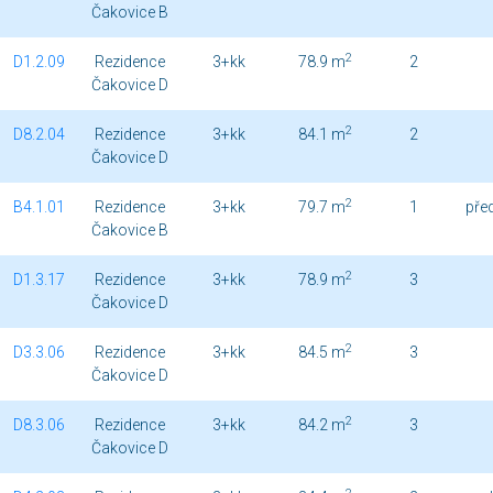
Čakovice B
2
D1.2.09
Rezidence
3+kk
78.9 m
2
Čakovice D
2
D8.2.04
Rezidence
3+kk
84.1 m
2
Čakovice D
2
B4.1.01
Rezidence
3+kk
79.7 m
1
pře
Čakovice B
2
D1.3.17
Rezidence
3+kk
78.9 m
3
Čakovice D
2
D3.3.06
Rezidence
3+kk
84.5 m
3
Čakovice D
2
D8.3.06
Rezidence
3+kk
84.2 m
3
Čakovice D