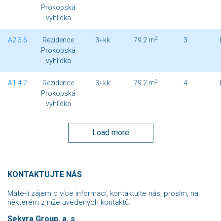
Prokopská
vyhlídka
2
A2.3.6
Rezidence
3+kk
79.2 m
3
Prokopská
vyhlídka
2
A1.4.2
Rezidence
3+kk
79.2 m
4
Prokopská
vyhlídka
Load more
KONTAKTUJTE NÁS
Máte-li zájem o více informací, kontaktujte nás, prosím, na
některém z níže uvedených kontaktů.
Sekyra Group, a. s.