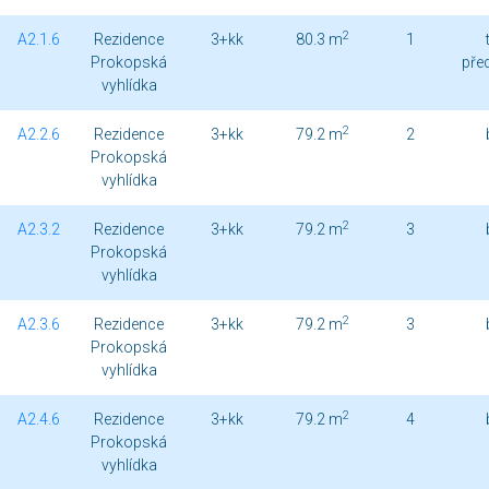
2
A2.1.6
Rezidence
3+kk
80.3 m
1
Prokopská
pře
vyhlídka
2
A2.2.6
Rezidence
3+kk
79.2 m
2
Prokopská
vyhlídka
2
A2.3.2
Rezidence
3+kk
79.2 m
3
Prokopská
vyhlídka
2
A2.3.6
Rezidence
3+kk
79.2 m
3
Prokopská
vyhlídka
2
A2.4.6
Rezidence
3+kk
79.2 m
4
Prokopská
vyhlídka