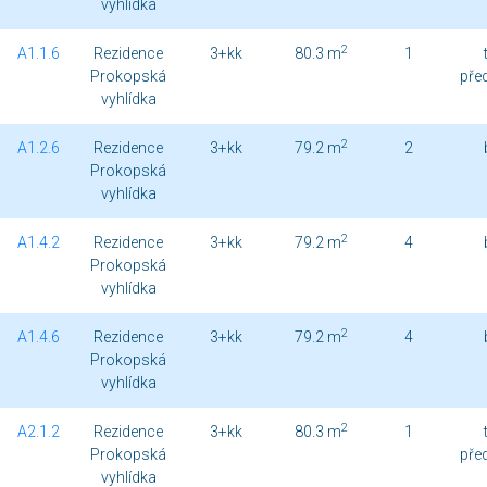
vyhlídka
2
A1.1.6
Rezidence
3+kk
80.3 m
1
Prokopská
pře
vyhlídka
2
A1.2.6
Rezidence
3+kk
79.2 m
2
Prokopská
vyhlídka
2
A1.4.2
Rezidence
3+kk
79.2 m
4
Prokopská
vyhlídka
2
A1.4.6
Rezidence
3+kk
79.2 m
4
Prokopská
vyhlídka
2
A2.1.2
Rezidence
3+kk
80.3 m
1
Prokopská
pře
vyhlídka