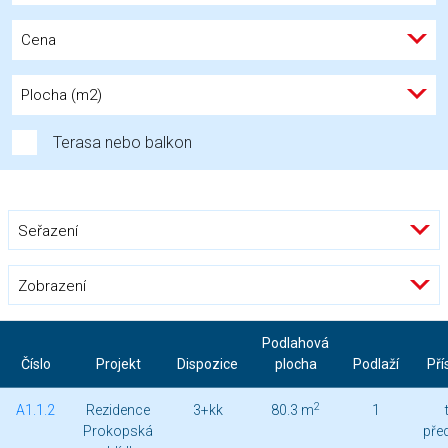
Cena
Plocha (m2)
Terasa nebo balkon
Seřazení
Zobrazení
Podlahová
Číslo
Projekt
Dispozice
plocha
Podlaží
Pří
2
A1.1.2
Rezidence
3+kk
80.3 m
1
Prokopská
pře