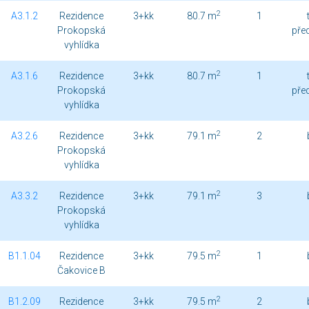
2
A3.1.2
Rezidence
3+kk
80.7 m
1
Prokopská
pře
vyhlídka
2
A3.1.6
Rezidence
3+kk
80.7 m
1
Prokopská
pře
vyhlídka
2
A3.2.6
Rezidence
3+kk
79.1 m
2
Prokopská
vyhlídka
2
A3.3.2
Rezidence
3+kk
79.1 m
3
Prokopská
vyhlídka
2
B1.1.04
Rezidence
3+kk
79.5 m
1
Čakovice B
2
B1.2.09
Rezidence
3+kk
79.5 m
2