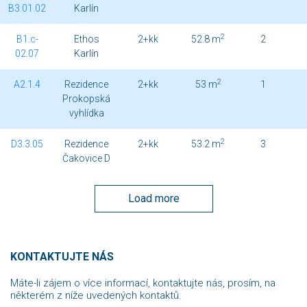
B3.01.02
Karlín
2
B1.c-
Ethos
2+kk
52.8 m
2
02.07
Karlín
2
A2.1.4
Rezidence
2+kk
53 m
1
Prokopská
vyhlídka
2
D3.3.05
Rezidence
2+kk
53.2 m
3
Čakovice D
Load more
KONTAKTUJTE NÁS
Máte-li zájem o více informací, kontaktujte nás, prosím, na
některém z níže uvedených kontaktů.