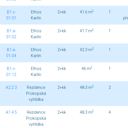
2
B1.c-
Ethos
2+kk
41.6 m
1
01.01
Karlín
př
2
B1.a-
Ethos
2+kk
41.7 m
1
01.02
Karlín
2
B1.a-
Ethos
2+kk
42.3 m
1
01.04
Karlín
2
B1.c-
Ethos
2+kk
46 m
1
01.12
Karlín
2
A2.2.3
Rezidence
2+kk
48.3 m
2
Prokopská
vyhlídka
2
A1.4.5
Rezidence
2+kk
48.3 m
4
Prokopská
vyhlídka