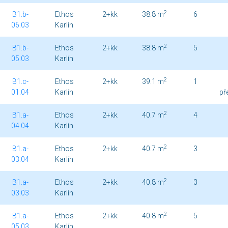
2
B1.b-
Ethos
2+kk
38.8 m
6
06.03
Karlín
2
B1.b-
Ethos
2+kk
38.8 m
5
05.03
Karlín
2
B1.c-
Ethos
2+kk
39.1 m
1
01.04
Karlín
př
2
B1.a-
Ethos
2+kk
40.7 m
4
04.04
Karlín
2
B1.a-
Ethos
2+kk
40.7 m
3
03.04
Karlín
2
B1.a-
Ethos
2+kk
40.8 m
3
03.03
Karlín
2
B1.a-
Ethos
2+kk
40.8 m
5
05.03
Karlín