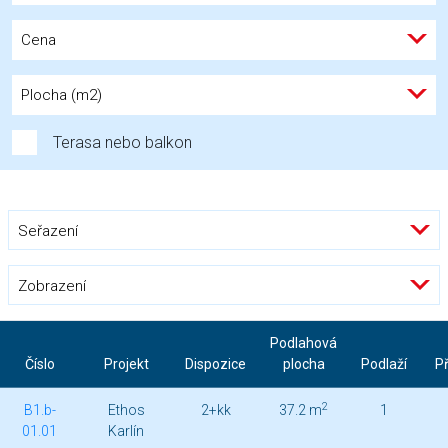
Cena
Plocha (m2)
Terasa nebo balkon
Seřazení
Zobrazení
Podlahová
Číslo
Projekt
Dispozice
plocha
Podlaží
Př
2
B1.b-
Ethos
2+kk
37.2 m
1
01.01
Karlín