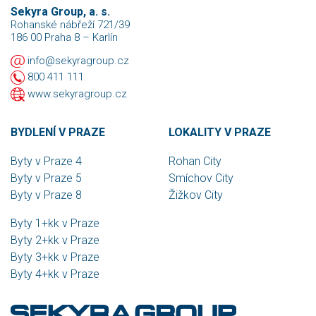
Sekyra Group, a. s.
Rohanské nábřeží 721/39
186 00 Praha 8 – Karlín
info@sekyragroup.cz
800 411 111
www.sekyragroup.cz
BYDLENÍ V PRAZE
LOKALITY V PRAZE
Byty v Praze 4
Rohan City
Byty v Praze 5
Smíchov City
Byty v Praze 8
Žižkov City
Byty 1+kk v Praze
Byty 2+kk v Praze
Byty 3+kk v Praze
Byty 4+kk v Praze