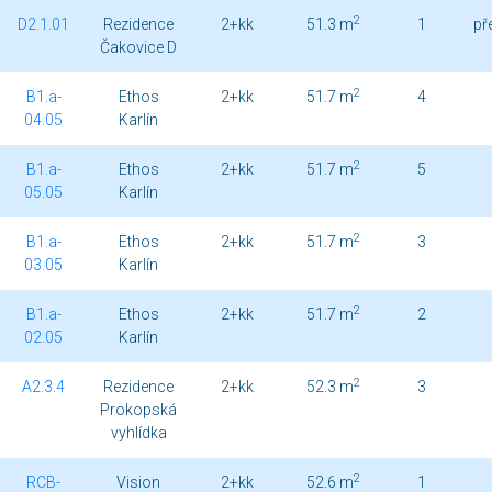
2
D2.1.01
Rezidence
2+kk
51.3 m
1
př
Čakovice D
2
B1.a-
Ethos
2+kk
51.7 m
4
04.05
Karlín
2
B1.a-
Ethos
2+kk
51.7 m
5
05.05
Karlín
2
B1.a-
Ethos
2+kk
51.7 m
3
03.05
Karlín
2
B1.a-
Ethos
2+kk
51.7 m
2
02.05
Karlín
2
A2.3.4
Rezidence
2+kk
52.3 m
3
Prokopská
vyhlídka
2
RCB-
Vision
2+kk
52.6 m
1