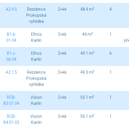
2
A2.4.5
Rezidence
2+kk
48.4 m
4
Prokopská
vyhlídka
2
B1.b-
Ethos
2+kk
49 m
1
01.04
Karlín
př
2
B1.c-
Ethos
2+kk
49.1 m
6
06.04
Karlín
2
A2.1.5
Rezidence
2+kk
49.3 m
1
Prokopská
vyhlídka
2
RCB-
Vision
2+kk
50.1 m
1
B3.01.04
Karlín
2
RCB-
Vision
2+kk
50.1 m
1
B4.01.03
Karlín