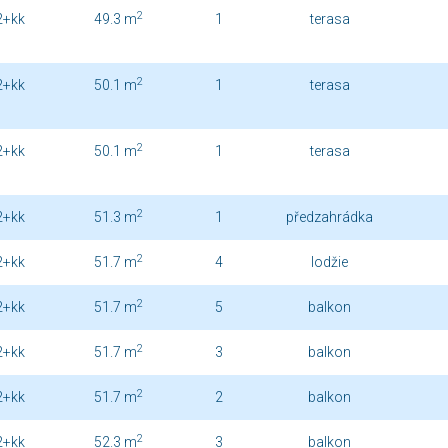
2
2+kk
49.3 m
1
terasa
2
2+kk
50.1 m
1
terasa
2
2+kk
50.1 m
1
terasa
2
2+kk
51.3 m
1
předzahrádka
2
2+kk
51.7 m
4
lodžie
2
2+kk
51.7 m
5
balkon
2
2+kk
51.7 m
3
balkon
2
2+kk
51.7 m
2
balkon
2
2+kk
52.3 m
3
balkon