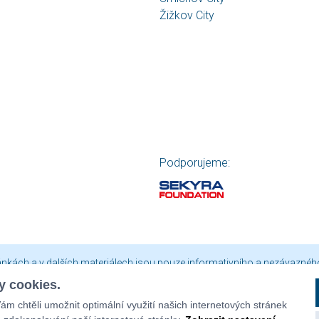
Žižkov City
Podporujeme:
ránkách a v dalších materiálech jsou pouze informativního a nezávaznéh
ny. Aktuální a závazné údaje či smluvní podmínky Vám na vyžádání poskyt
 cookies.
je platná vždy jen do vyprodání zásob nebo do ukončení akce.
m chtěli umožnit optimální využití našich internetových stránek