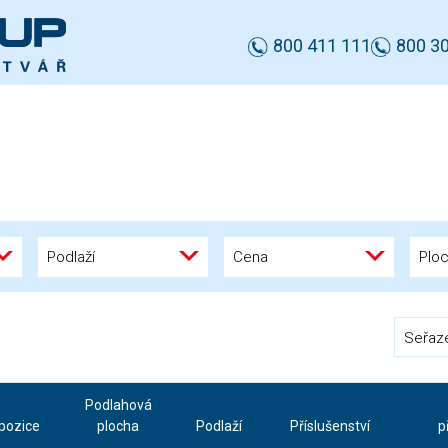
800 411 111
800 30
Podlaží
Cena
Plo
Seřaz
Podlahová
pozice
plocha
Podlaží
Příslušenství
p