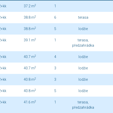
2
2+kk
37.2 m
1
2
2+kk
38.8 m
6
terasa
2
2+kk
38.8 m
5
lodžie
2
2+kk
39.1 m
1
terasa,
předzahrádka
2
2+kk
40.7 m
4
lodžie
2
2+kk
40.7 m
3
lodžie
2
2+kk
40.8 m
3
lodžie
2
2+kk
40.8 m
5
lodžie
2
2+kk
41.6 m
1
terasa,
předzahrádka