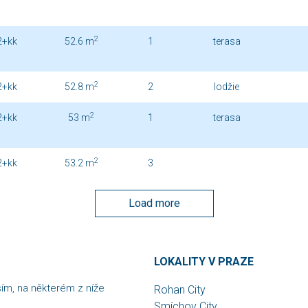
2
2+kk
52.6 m
1
terasa
2
2+kk
52.8 m
2
lodžie
2
2+kk
53 m
1
terasa
2
2+kk
53.2 m
3
Load more
LOKALITY V PRAZE
sím, na některém z níže
Rohan City
Smíchov City