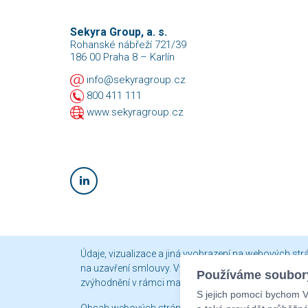
Sekyra Group, a. s.
Rohanské nábřeží 721/39
186 00 Praha 8 – Karlín
info@sekyragroup.cz
800 411 111
www.sekyragroup.cz
Údaje, vizualizace a jiná vyobrazení na webových st
na uzavření smlouvy. Vyhrazujeme si právo jejich změ
Používáme soubory
zvýhodnění v rámci marketingové akce platí, že tato 
S jejich pomocí bychom Vá