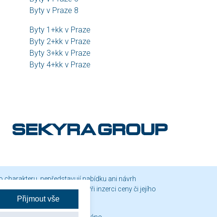
Byty v Praze 8
Byty 1+kk v Praze
Byty 2+kk v Praze
Byty 3+kk v Praze
Byty 4+kk v Praze
o charakteru, nepředstavují nabídku ani návrh
neme v sídle společnosti. Při inzerci ceny či jejího
Přijmout vše