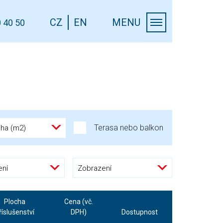
CZ
EN
MENU
 40 50
Terasa nebo balkon
cha (m2)
ení
Zobrazení
Plocha
Cena (vč.
říslušenství
DPH)
Dostupnost