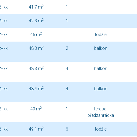
2
2+kk
41.7 m
1
2
2+kk
42.3 m
1
2
2+kk
46 m
1
lodžie
2
2+kk
48.3 m
2
balkon
2
2+kk
48.3 m
4
balkon
2
2+kk
48.4 m
4
balkon
2
2+kk
49 m
1
terasa,
předzahrádka
2
2+kk
49.1 m
6
lodžie