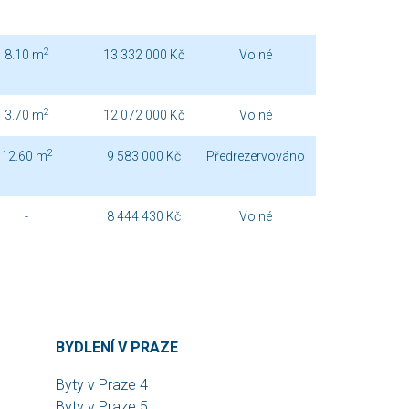
2
8.10 m
13 332 000 Kč
Volné
2
3.70 m
12 072 000 Kč
Volné
2
12.60 m
9 583 000 Kč
Předrezervováno
-
8 444 430 Kč
Volné
BYDLENÍ V PRAZE
Byty v Praze 4
Byty v Praze 5