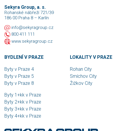
Sekyra Group, a. s.
Rohanské nábřeží 721/39
186 00 Praha 8 – Karlín
info@sekyragroup.cz
800 411 111
www.sekyragroup.cz
BYDLENÍ V PRAZE
LOKALITY V PRAZE
Byty v Praze 4
Rohan City
Byty v Praze 5
Smíchov City
Byty v Praze 8
Žižkov City
Byty 1+kk v Praze
Byty 2+kk v Praze
Byty 3+kk v Praze
Byty 4+kk v Praze