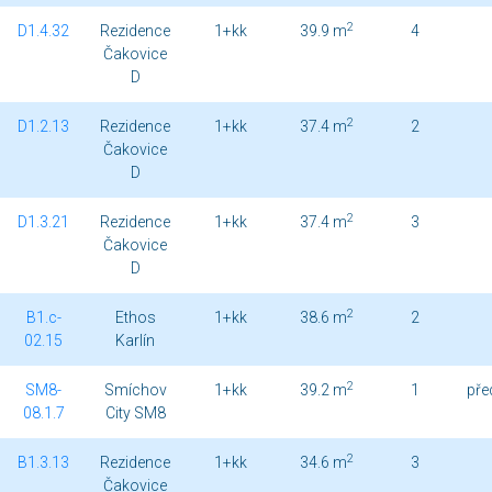
2
D1.4.32
Rezidence
1+kk
39.9 m
4
Čakovice
D
2
D1.2.13
Rezidence
1+kk
37.4 m
2
Čakovice
D
2
D1.3.21
Rezidence
1+kk
37.4 m
3
Čakovice
D
2
B1.c-
Ethos
1+kk
38.6 m
2
02.15
Karlín
2
SM8-
Smíchov
1+kk
39.2 m
1
pře
08.1.7
City SM8
2
B1.3.13
Rezidence
1+kk
34.6 m
3
Čakovice