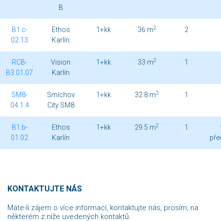
B
2
B1.c-
Ethos
1+kk
36 m
2
02.13
Karlín
2
RCB-
Vision
1+kk
33 m
1
B3.01.07
Karlín
2
SM8-
Smíchov
1+kk
32.8 m
1
04.1.4
City SM8
2
B1.b-
Ethos
1+kk
29.5 m
1
01.02
Karlín
pře
KONTAKTUJTE NÁS
Máte-li zájem o více informací, kontaktujte nás, prosím, na
některém z níže uvedených kontaktů.