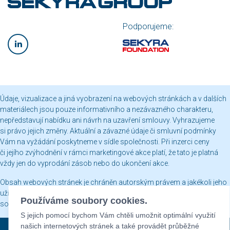
Podporujeme:
Údaje, vizualizace a jiná vyobrazení na webových stránkách a v dalších
materiálech jsou pouze informativního a nezávazného charakteru,
nepředstavují nabídku ani návrh na uzavření smlouvy. Vyhrazujeme
si právo jejich změny. Aktuální a závazné údaje či smluvní podmínky
Vám na vyžádání poskytneme v sídle společnosti. Při inzerci ceny
či jejího zvýhodnění v rámci marketingové akce platí, že tato je platná
vždy jen do vyprodání zásob nebo do ukončení akce.
Obsah webových stránek je chráněn autorským právem a jakékoli jeho
užití včetně publikování nebo jiného šíření je bez našeho písemného
Používáme soubory cookies.
souhlasu zakázáno.
S jejich pomocí bychom Vám chtěli umožnit optimální využití
našich internetových stránek a také provádět průběžné
Sekyra Group © 2026