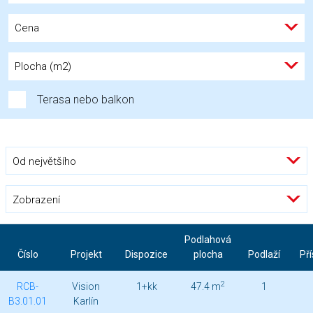
Cena
Plocha (m2)
Terasa nebo balkon
Od největšího
Zobrazení
Podlahová
Číslo
Projekt
Dispozice
plocha
Podlaží
Pří
2
RCB-
Vision
1+kk
47.4 m
1
B3.01.01
Karlín