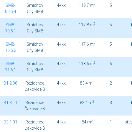
2
SM8-
Smíchov
4+kk
119.7 m
5
09.5.4
City SM8
2
SM8-
Smíchov
4+kk
117.8 m
5
10.5.1
City SM8
2
SM8-
Smíchov
4+kk
117.6 m
5
10.5.2
City SM8
2
SM8-
Smíchov
4+kk
113.6 m
6
11.6.1
City SM8
2
B1.2.06
Rezidence
4+kk
83.4 m
2
Čakovice B
2
B1.3.11
Rezidence
4+kk
83.4 m
3
Čakovice B
2
B3.1.01
Rezidence
4+kk
84 m
1
pře
Čakovice B