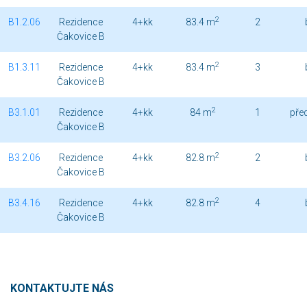
2
B1.2.06
Rezidence
4+kk
83.4 m
2
Čakovice B
2
B1.3.11
Rezidence
4+kk
83.4 m
3
Čakovice B
2
B3.1.01
Rezidence
4+kk
84 m
1
pře
Čakovice B
2
B3.2.06
Rezidence
4+kk
82.8 m
2
Čakovice B
2
B3.4.16
Rezidence
4+kk
82.8 m
4
Čakovice B
KONTAKTUJTE NÁS