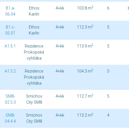
2
B1.a-
Ethos
4+kk
103.8 m
6
06.04
Karlín
2
B1.c-
Ethos
4+kk
112.3 m
5
05.07
Karlín
2
A1.5.1
Rezidence
4+kk
113.9 m
5
Prokopská
vyhlídka
2
A1.5.2
Rezidence
4+kk
104.3 m
5
Prokopská
vyhlídka
2
SM8-
Smíchov
4+kk
112.7 m
5
02.5.3
City SM8
2
SM8-
Smíchov
4+kk
113.2 m
4
04.4.4
City SM8