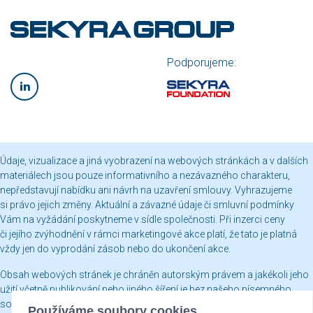
Podporujeme:
Údaje, vizualizace a jiná vyobrazení na webových stránkách a v dalších
materiálech jsou pouze informativního a nezávazného charakteru,
nepředstavují nabídku ani návrh na uzavření smlouvy. Vyhrazujeme
si právo jejich změny. Aktuální a závazné údaje či smluvní podmínky
Vám na vyžádání poskytneme v sídle společnosti. Při inzerci ceny
či jejího zvýhodnění v rámci marketingové akce platí, že tato je platná
vždy jen do vyprodání zásob nebo do ukončení akce.
Obsah webových stránek je chráněn autorským právem a jakékoli jeho
užití včetně publikování nebo jiného šíření je bez našeho písemného
souhlasu zakázáno.
Používáme soubory cookies.