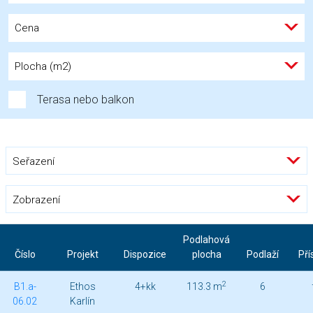
Cena
Plocha (m2)
Terasa nebo balkon
Seřazení
Zobrazení
Podlahová
Číslo
Projekt
Dispozice
plocha
Podlaží
Pří
2
B1.a-
Ethos
4+kk
113.3 m
6
06.02
Karlín