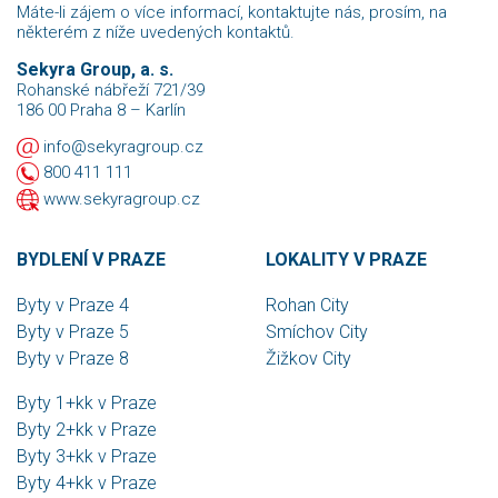
Máte-li zájem o více informací, kontaktujte nás, prosím, na
některém z níže uvedených kontaktů.
Sekyra Group, a. s.
Rohanské nábřeží 721/39
186 00 Praha 8 – Karlín
info@sekyragroup.cz
800 411 111
www.sekyragroup.cz
BYDLENÍ V PRAZE
LOKALITY V PRAZE
Byty v Praze 4
Rohan City
Byty v Praze 5
Smíchov City
Byty v Praze 8
Žižkov City
Byty 1+kk v Praze
Byty 2+kk v Praze
Byty 3+kk v Praze
Byty 4+kk v Praze