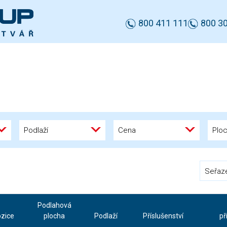
800 411 111
800 30
Podlaží
Cena
Plo
Seřaz
Podlahová
ozice
plocha
Podlaží
Příslušenství
př