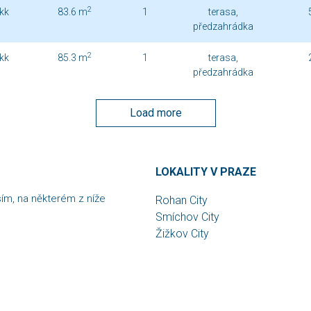
2
kk
83.6 m
1
terasa,
předzahrádka
2
kk
85.3 m
1
terasa,
předzahrádka
Load more
LOKALITY V PRAZE
sím, na některém z níže
Rohan City
Smíchov City
Žižkov City