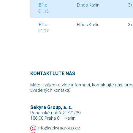
B1.c-
Ethos Karlín
3+
01.16
B1.c-
Ethos Karlín
3+
01.17
KONTAKTUJTE NÁS
Máte-li zájem o více informací, kontaktujte nás, pro
uvedených kontaktů.
Sekyra Group, a. s.
Rohanské nábřeží 721/39
186 00 Praha 8 – Karlín
info@sekyragroup.cz