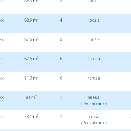
kk
88.9 m
3
lodžie
2
kk
88.9 m
4
lodžie
2
kk
87.5 m
5
lodžie
2
kk
87.5 m
6
terasa
2
kk
91.3 m
6
terasa
2
kk
81 m
1
terasa,
1
předzahrádka
2
kk
73.1 m
1
terasa,
předzahrádka