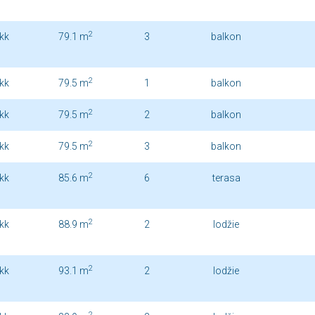
2
kk
79.1 m
3
balkon
2
kk
79.5 m
1
balkon
2
kk
79.5 m
2
balkon
2
kk
79.5 m
3
balkon
2
kk
85.6 m
6
terasa
2
kk
88.9 m
2
lodžie
2
kk
93.1 m
2
lodžie
2